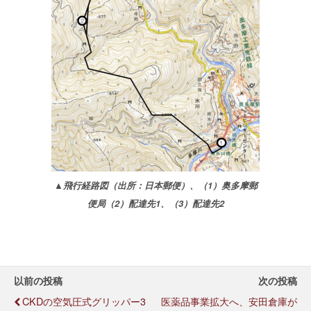
▲飛行経路図（出所：日本郵便）、（1）奥多摩郵
便局（2）配達先1、（3）配達先2
以前の投稿
次の投稿
CKDの空気圧式グリッパー3
医薬品事業拡大へ、安田倉庫が