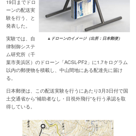
19日までドロ
ーンの配送実
験を行う、と
発表した。
実験では、自
▲ドローンのイメージ（出所：日本郵便）
律制御システ
ム研究所（千
葉市美浜区）のドローン「ACSL-PF2」に1.7キログラム
以内の郵便物を積載し、中山間地にある配達先に届け
る。
日本郵便は、この配送実験を行うにあたり3月3日付で国
土交通省から”補助者なし・目視外飛行”を行う承認を取
得している。