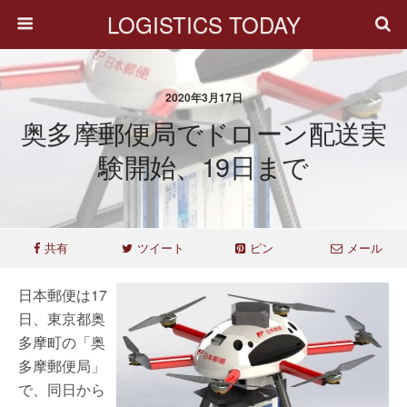
LOGISTICS TODAY
2020年3月17日
奥多摩郵便局でドローン配送実
験開始、19日まで
共有
ツイート
ピン
メール
日本郵便は17
日、東京都奥
多摩町の「奥
多摩郵便局」
で、同日から