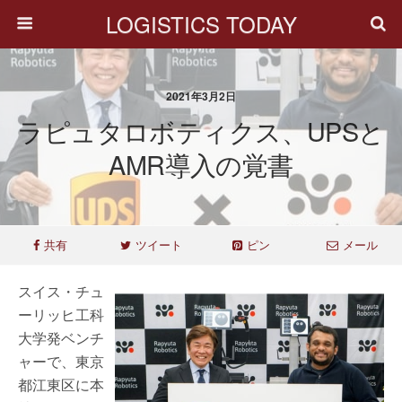
LOGISTICS TODAY
2021年3月2日
ラピュタロボティクス、UPSと
AMR導入の覚書
共有
ツイート
ピン
メール
スイス・チュ
ーリッヒ工科
大学発ベンチ
ャーで、東京
都江東区に本