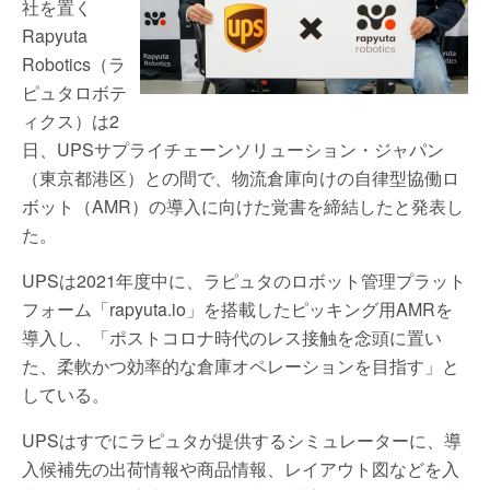
社を置く
Rapyuta
Robotics（ラ
ピュタロボテ
ィクス）は2
日、UPSサプライチェーンソリューション・ジャパン
（東京都港区）との間で、物流倉庫向けの自律型協働ロ
ボット（AMR）の導入に向けた覚書を締結したと発表し
た。
UPSは2021年度中に、ラピュタのロボット管理プラット
フォーム「rapyuta.io」を搭載したピッキング用AMRを
導入し、「ポストコロナ時代のレス接触を念頭に置い
た、柔軟かつ効率的な倉庫オペレーションを目指す」と
している。
UPSはすでにラピュタが提供するシミュレーターに、導
入候補先の出荷情報や商品情報、レイアウト図などを入