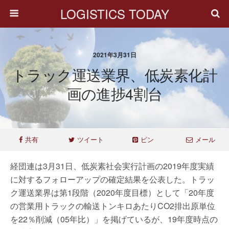
LOGISTICS TODAY
2021年3月31日
トラック運送業界、低炭素化計
画の進捗4割台
共有
ツイート
ピン
メール
経団連は3月31日、低炭素社会実行計画の2019年度実績
に対するフォローアップの確定結果を公表した。トラッ
ク運送業界は第1段階（2020年度目標）として「20年度
の営業用トラックの輸送トンキロあたりCO2排出原単位
を22％削減（05年比）」を掲げているが、19年度時点の