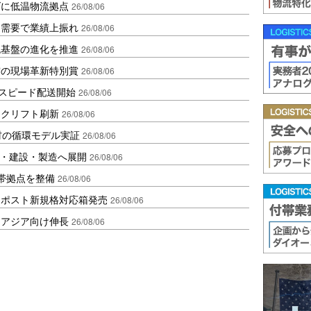
ダに低温物流拠点
26/08/06
送需要で業績上振れ
26/08/06
流基盤の進化を推進
26/08/06
賞の現場革新特別賞
26/08/06
しスピード配送開始
26/08/06
ークリフト刷新
26/08/06
材の循環モデル実証
26/08/06
物流・建設・製造へ展開
26/08/06
帯拠点を整備
26/08/06
クポスト新規格対応箱発売
26/08/06
・アジア向け伸長
26/08/06