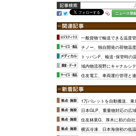
ニュース登
一般貨物で輸送できる温度
チノー、独自開発の荷物温
トッパンF、輸送･保管時の
域内物流視野にキャナルシ
住友電工、車両運行管理と
1万パレットを自動搬送、東
日本GLP、重量物対応の広
住友林業G、厚木に初の自社
横浜冷凍、日本海側初の低