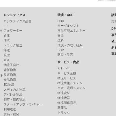
ロジスティクス
環境・CSR
話
ロジスティクス総合
CSR
短
モーダルシフト
3PL
D
フォワーダー
再生可能エネルギー
の
事
倉庫
安全
港湾
燃料
値
トラック輸送
環境への取り組み
新
海運
BCP
高
防災・災害
航空
鉄道
サービス・商品
物流子会社
ICT・IoT
静脈物流
サービス全般
災害物流
ンネ
物流サービス
食品物流
物流情報システム
EC物流
生産・流通システム
メディカル物流
物流資材
アパレル物流
物流機器
都市・館内物流
物流関連商品
スタートアップ･ベンチャー
新商品
利用運送
トラック
貿易・税関