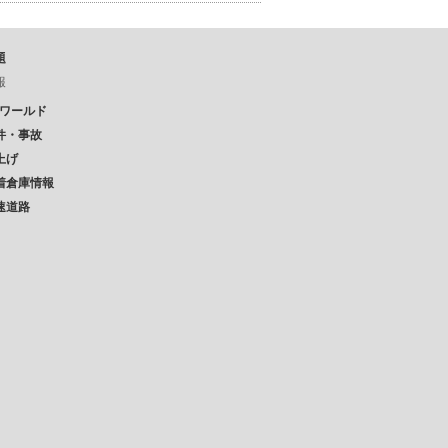
題
報
Pワールド
件・事故
上げ
着倉庫情報
速道路