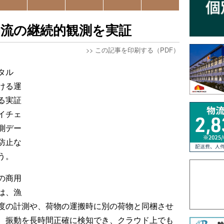
物流の継続的観測を実証
>>
この記事を印刷する（PDF）
タル
ける運
る実証
イチェ
測デー
防止な
う。
の商用
は、漁
度の計測や、荷物の運搬時に別の荷物と同梱させ
、振動を長時間正確に検知でき、クラウド上でも