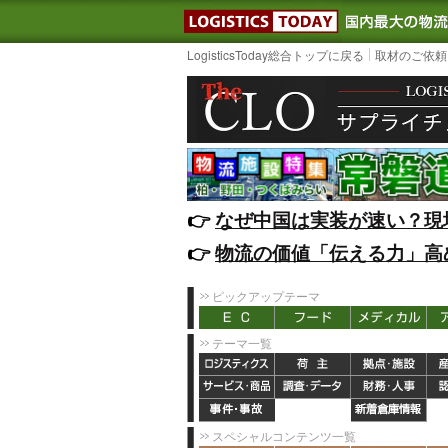
LOGISTIC
LogisticsToday総合トップに戻る
取材のご依頼
👉️
なぜ中国は実装が速い？現
👉️
物流の価値「伝える力」高
ピックアップテーマ
テーマ一覧
スペシャルコンテンツ一覧