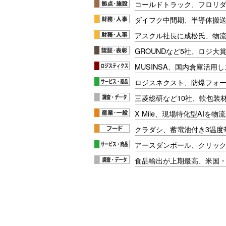
コールドトラック、フロリ
ダイフク中間期、半導体搬
アスクル社長に成松氏、物
GROUNDなど5社、ロジ大
MUSINSA、国内倉庫活用
ロジスネクスト、防爆フォ
三菱総研など10社、軟包装
X Mile、現場特化型AIを
クラダシ、蓄電池付き3温度
アースダンボール、クリッ
食品輸出が上期最高、米国