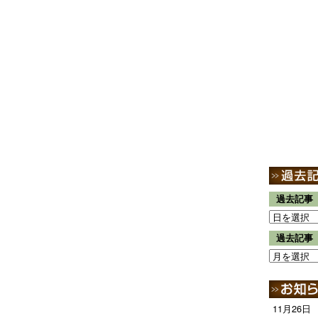
過去記事
過去記事
11月26日