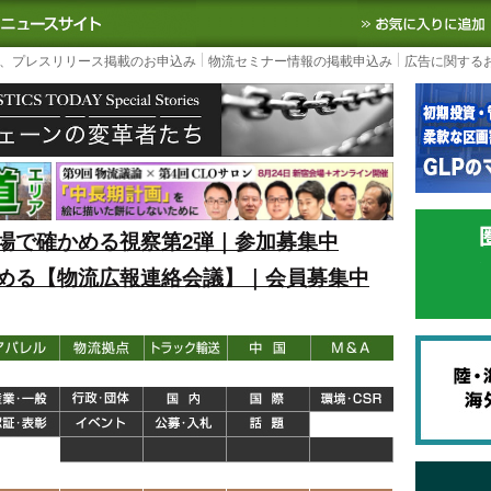
S TODAY｜国内最大の物流ニュースサイト
3PL, SCMなど国内外の最新の物流
、プレスリリース掲載のお申込み
物流セミナー情報の掲載申込み
広告に関する
場で確かめる視察第2弾｜参加募集中
める【物流広報連絡会議】｜会員募集中