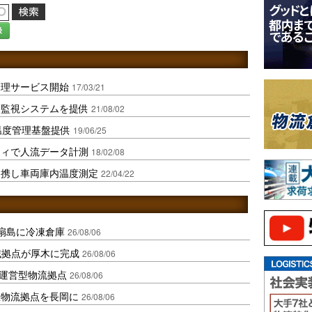
録
管理サービス開始
17/03/21
度監視システムを提供
21/08/02
温度管理基盤提供
19/06/25
ティで人流データ計測
18/02/08
連携し車両庫内温度測定
22/04/22
扇島に冷凍倉庫
26/08/06
域拠点が厚木に完成
26/08/06
運営型物流拠点
26/08/06
温物流拠点を長岡に
26/08/06