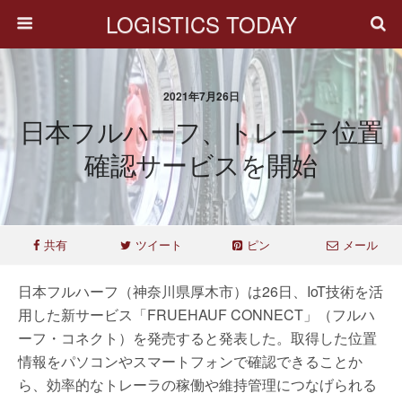
LOGISTICS TODAY
2021年7月26日
日本フルハーフ、トレーラ位置
確認サービスを開始
共有
ツイート
ピン
メール
日本フルハーフ（神奈川県厚木市）は26日、IoT技術を活
用した新サービス「FRUEHAUF CONNECT」（フルハ
ーフ・コネクト）を発売すると発表した。取得した位置
情報をパソコンやスマートフォンで確認できることか
ら、効率的なトレーラの稼働や維持管理につなげられる