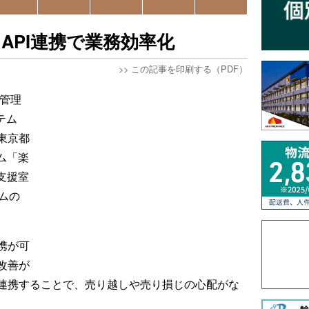
API連携で業務効率化
>>
この記事を印刷する（PDF）
庫管理
テム
東京都
ム「楽
支援室
ムの
携が可
改善が
連携することで、売り越しや売り損じの心配がな