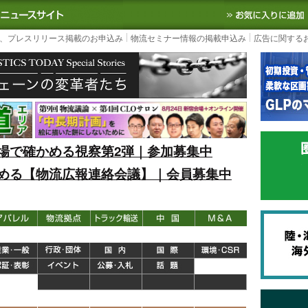
S TODAY｜国内最大の物流ニュースサイト
3PL, SCMなど国内外の最新の物流
、プレスリリース掲載のお申込み
物流セミナー情報の掲載申込み
広告に関する
場で確かめる視察第2弾｜参加募集中
める【物流広報連絡会議】｜会員募集中