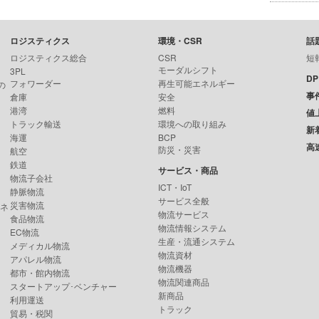
ロジスティクス
環境・CSR
話
ロジスティクス総合
CSR
短
モーダルシフト
3PL
D
フォワーダー
再生可能エネルギー
の
事
倉庫
安全
港湾
燃料
値
トラック輸送
環境への取り組み
新
海運
BCP
高
防災・災害
航空
鉄道
サービス・商品
物流子会社
ICT・IoT
静脈物流
サービス全般
災害物流
ンネ
物流サービス
食品物流
物流情報システム
EC物流
生産・流通システム
メディカル物流
物流資材
アパレル物流
物流機器
都市・館内物流
物流関連商品
スタートアップ･ベンチャー
新商品
利用運送
トラック
貿易・税関