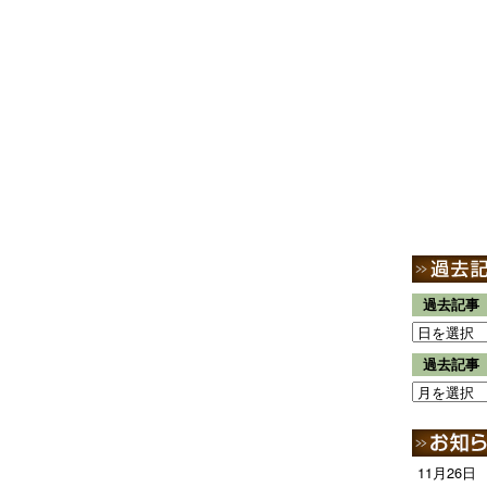
過去記事
過去記事
11月26日