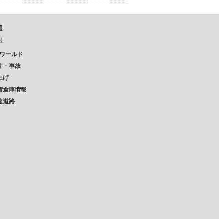
題
報
Pワールド
件・事故
上げ
着倉庫情報
速道路