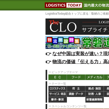
LOGISTIC
LogisticsToday総合トップに戻る
取材のご依頼
👉️
なぜ中国は実装が速い？現
👉️
物流の価値「伝える力」高
ピックアップテーマ
テーマ一覧
スペシャルコンテンツ一覧