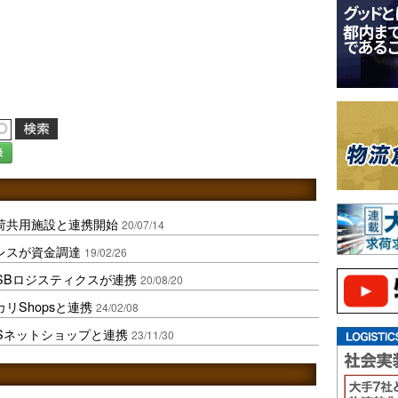
録
荷共用施設と連携開始
20/07/14
レスが資金調達
19/02/26
SBロジスティクスが連携
20/08/20
リShopsと連携
24/02/08
ESネットショップと連携
23/11/30