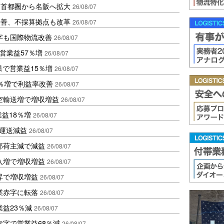
、首都圏から名阪へ拡大
26/08/07
に改善、不採算拠点も改革
26/08/07
字も国際物流改善
26/08/07
営業益57％増
26/08/07
果で営業益15％増
26/08/07
2％増で利益率改善
26/08/07
空輸送増で増収増益
26/08/07
業益18％増
26/08/07
も運送減益
26/08/07
部荷主減で減益
26/08/07
入増で増収増益
26/08/07
昇で増収増益
26/08/07
業赤字に転落
26/08/07
益23％減
26/08/07
赤字で営業益68％減
26/08/07