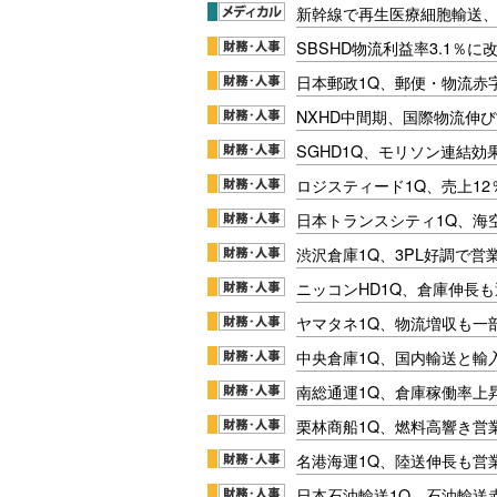
新幹線で再生医療細胞輸送
SBSHD物流利益率3.1％
日本郵政1Q、郵便・物流赤
NXHD中間期、国際物流伸び
SGHD1Q、モリソン連結効
ロジスティード1Q、売上1
日本トランスシティ1Q、海
渋沢倉庫1Q、3PL好調で営
ニッコンHD1Q、倉庫伸長
ヤマタネ1Q、物流増収も一
中央倉庫1Q、国内輸送と輸
南総通運1Q、倉庫稼働率上
栗林商船1Q、燃料高響き営
名港海運1Q、陸送伸長も営業
日本石油輸送1Q、石油輸送