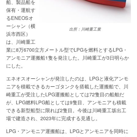
船、製品船を
保有・運航す
るENEOSオ
ーシャン（横
出所：川崎重工業
浜市西区）
は、川崎重工
業に8万6700立方メートル型でLPGを燃料とするLPG・
アンモニア運搬船1隻を発注した。川崎重工が3日明らか
にした。
エネオスオーシャンが発注したのは、LPGと液化アンモ
ニアを積載できるカーゴタンクを搭載した運搬船で、川
崎重工が受注したLPG運搬船としては72隻目の船舶だ
が、LPG燃料LPG船としては9隻目、アンモニアも積載
できる新型船型に限れば2隻目。今後は川崎重工坂出工
場で建造され、2023年に完成する見通し。
LPG・アンモニア運搬船は、LPGとアンモニアを同時に