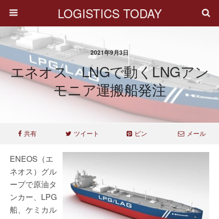
LOGISTICS TODAY
2021年9月3日
エネオス、LNGで動くLNGアン
モニア運搬船発注
共有
ツイート
ピン
メール
ENEOS（エ
ネオス）グル
ープで原油タ
ンカー、LPG
船、ケミカル