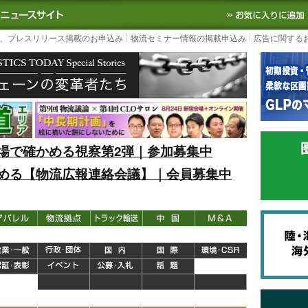
S TODAY｜国内最大の物流ニュースサイト
3PL, SCMなど国内外の最新の物流
、プレスリリース掲載のお申込み
物流セミナー情報の掲載申込み
広告に関する
場で確かめる視察第2弾｜参加募集中
める【物流広報連絡会議】｜会員募集中