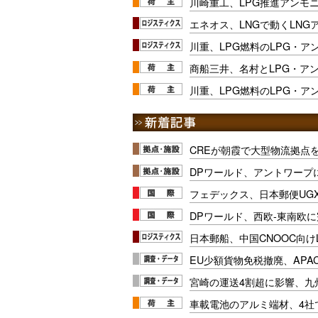
川崎重工、LPG推進アンモ
エネオス、LNGで動くLNG
川重、LPG燃料のLPG・
商船三井、名村とLPG・ア
川重、LPG燃料のLPG・
CREが朝霞で大型物流拠点
DPワールド、アントワープ
フェデックス、日本郵便UG
DPワールド、西欧-東南欧
日本郵船、中国CNOOC向け
EU少額貨物免税撤廃、APA
宮崎の運送4割超に影響、九
車載電池のアルミ端材、4社