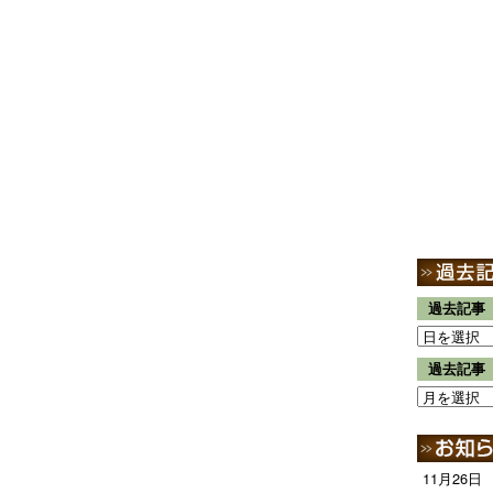
過去記事
過去記事
11月26日