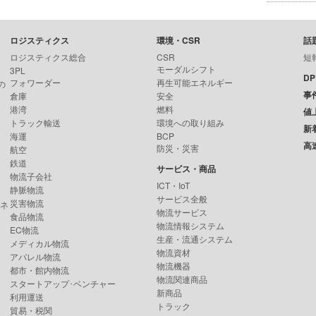
ロジスティクス
環境・CSR
話
ロジスティクス総合
CSR
短
モーダルシフト
3PL
D
フォワーダー
再生可能エネルギー
の
事
倉庫
安全
港湾
燃料
値
トラック輸送
環境への取り組み
新
海運
BCP
高
防災・災害
航空
鉄道
サービス・商品
物流子会社
ICT・IoT
静脈物流
サービス全般
災害物流
ンネ
物流サービス
食品物流
物流情報システム
EC物流
生産・流通システム
メディカル物流
物流資材
アパレル物流
物流機器
都市・館内物流
物流関連商品
スタートアップ･ベンチャー
新商品
利用運送
トラック
貿易・税関