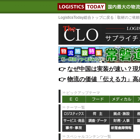
LOGISTIC
LogisticsToday総合トップに戻る
取材のご依頼
👉️
なぜ中国は実装が速い？現
👉️
物流の価値「伝える力」高
ピックアップテーマ
テーマ一覧
スペシャルコンテンツ一覧