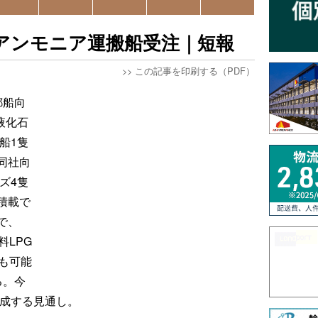
･アンモニア運搬船受注｜短報
>>
この記事を印刷する（PDF）
郵船向
液化石
船1隻
同社向
ズ4隻
積載で
で、
料LPG
も可能
る。今
完成する見通し。