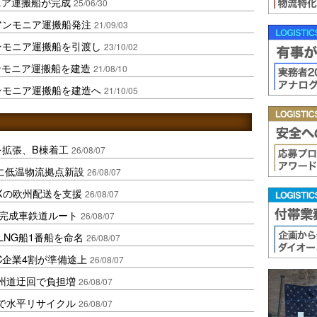
ニア運搬船が完成
25/06/30
アンモニア運搬船発注
21/09/03
アンモニア運搬船を引渡し
23/10/02
ンモニア運搬船を建造
21/08/10
アンモニア運搬船を建造へ
21/10/05
を拡張、B棟着工
26/08/07
に低温物流拠点新設
26/08/07
Xの欧州配送を支援
26/08/07
に完成車鉄道ルート
26/08/07
LNG船1番船を命名
26/08/07
C企業4割が準備途上
26/08/07
州道迂回で負担増
26/08/07
で水平リサイクル
26/08/07