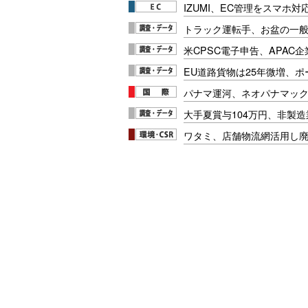
IZUMI、EC管理をスマホ
トラック運転手、お盆の一般車
米CPSC電子申告、APAC企
EU道路貨物は25年微増、
パナマ運河、ネオパナマッ
大手夏賞与104万円、非製
ワタミ、店舗物流網活用し