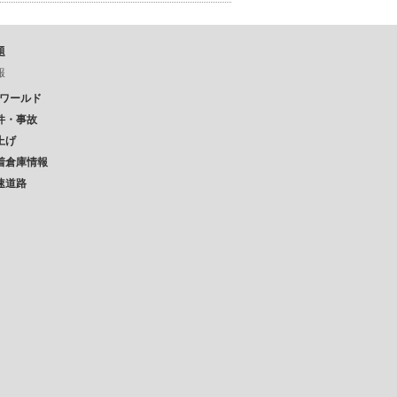
題
報
Pワールド
件・事故
上げ
着倉庫情報
速道路