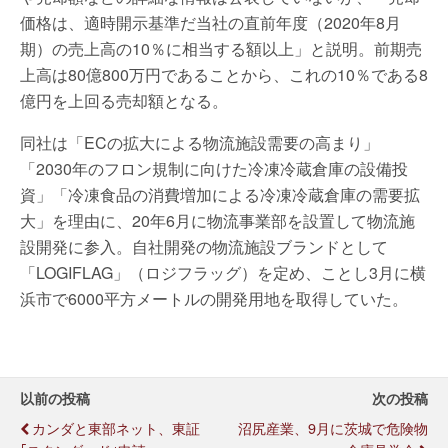
価格は、適時開示基準だ当社の直前年度（2020年8月
期）の売上高の10％に相当する額以上」と説明。前期売
上高は80億800万円であることから、これの10％である8
億円を上回る売却額となる。
同社は「ECの拡大による物流施設需要の高まり」
「2030年のフロン規制に向けた冷凍冷蔵倉庫の設備投
資」「冷凍食品の消費増加による冷凍冷蔵倉庫の需要拡
大」を理由に、20年6月に物流事業部を設置して物流施
設開発に参入。自社開発の物流施設ブランドとして
「LOGIFLAG」（ロジフラッグ）を定め、ことし3月に横
浜市で6000平方メートルの開発用地を取得していた。
以前の投稿
次の投稿
カンダと東部ネット、東証
沼尻産業、9月に茨城で危険物