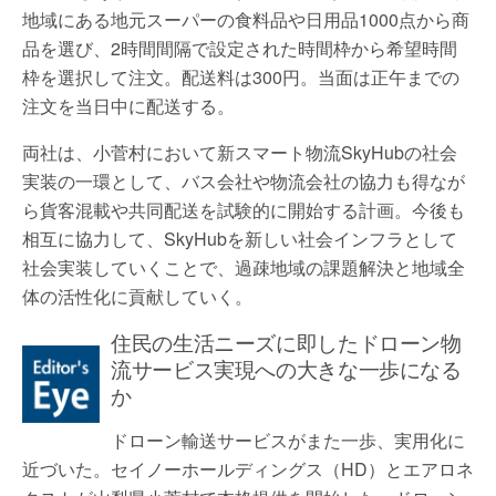
地域にある地元スーパーの食料品や日用品1000点から商
品を選び、2時間間隔で設定された時間枠から希望時間
枠を選択して注文。配送料は300円。当面は正午までの
注文を当日中に配送する。
両社は、小菅村において新スマート物流SkyHubの社会
実装の一環として、バス会社や物流会社の協力も得なが
ら貨客混載や共同配送を試験的に開始する計画。今後も
相互に協力して、SkyHubを新しい社会インフラとして
社会実装していくことで、過疎地域の課題解決と地域全
体の活性化に貢献していく。
住民の生活ニーズに即したドローン物
流サービス実現への大きな一歩になる
か
ドローン輸送サービスがまた一歩、実用化に
近づいた。セイノーホールディングス（HD）とエアロネ