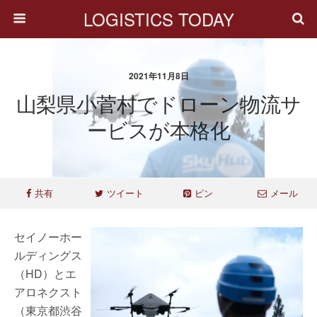
LOGISTICS TODAY
2021年11月8日
山梨県小菅村でドローン物流サ
ービスが本格化
共有
ツイート
ピン
メール
セイノーホー
ルディングス
（HD）とエ
アロネクスト
（東京都渋谷