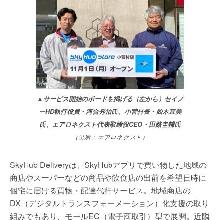
▲サービス開始のボードを掲げる（左から）セイノ
ーHD執行役員・河合秀治氏、小菅村長・舩木直美
氏、エアロネクスト代表取締役CEO・田路圭輔氏
（出所：エアロネクスト）
SkyHub Deliveryは、SkyHubアプリで買い物した地域の
商店やスーパーなどの商品や飲食店の出前を希望日時に
個宅に届ける買物・配達代行サービス。地域商店の
DX（デジタルトランスフォーメーション）化支援の取り
組みでもあり、モールEC（電子商取引）型で展開。近隣