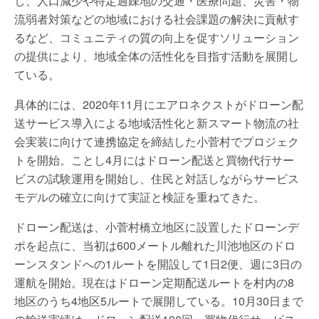
し、人口減少や特定過疎地の交通・医療問題、災害・物
流弱者対策などの地域における社会課題の解決に貢献す
るなど、コミュニティの質の向上を促すソリューション
の提供により、地域全体の活性化を目指す活動を展開し
ている。
具体的には、2020年11月にエアロネクストがドローン配
送サービス導入による地域活性化と新スマート物流の社
会実装に向けて連携協定を締結した小菅村でプロジェク
トを開始。ことし4月にはドローン配送と買物代行サー
ビスの試験運用を開始し、住民と対話しながらサービス
モデルの確立に向けて実証と検証を重ねてきた。
ドローン配送は、小菅村橋立地区に設置したドローンデ
ポを起点に、当初は600メートル離れた川池地区のドロ
ーンスタンドへの1ルートを開設して1日2便、週に3日の
運航を開始。現在はドローン定期配送ルートを村内の8
地区のうち4地区5ルートで展開している。10月30日まで