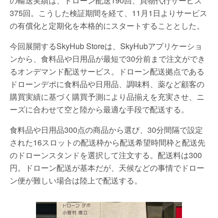
の輸送実績は、ドローン配送190回、買物代行サービス
375回。こうした検証期間を経て、11月1日よりサービス
の有償化と定期化を本格的にスタートすることとした。
今回展開するSkyHub Storeは、SkyHubアプリケーショ
ンから、食料品や日用品が最短で30分前まで注文ができ
るオンデマンド配送サービス。ドローン配送拠点である
ドローンデポに食料品や日用品、調味料、薬など顧客の
購買実績に基づく購買予測により品揃えを充実させ、ニ
ーズに合わせて空と陸から最適な手段で配送する。
食料品や日用品300点の商品から選び、30分間隔で設定
された16スロットの配送枠から配送希望時間枠と配送先
のドローンスタンドを選択して注文する。配送料は300
円。ドローン配送が基本だが、天候などの事情でドロー
ン便が難しい場合は陸上で配送する。