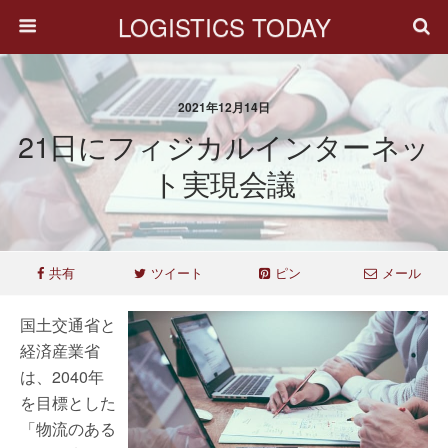
LOGISTICS TODAY
2021年12月14日
21日にフィジカルインターネッ
ト実現会議
共有
ツイート
ピン
メール
国土交通省と
経済産業省
は、2040年
を目標とした
「物流のある