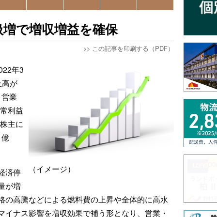
扱増で増収増益を確保
>>
この記事を印刷する（PDF）
22年3
上高が
、営業
経常利益
社株主に
1億
（イメージ）
経済停
量が増
格の高騰などによる燃料費の上昇や全体的に高水
マイナス影響を増収効果で補う形となり、営業・