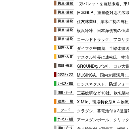
1万パレットを自動搬送、東
日本GLP、重量物対応の広
住友林業G、厚木に初の自社
横浜冷凍、日本海側初の低
コールドトラック、フロリ
ダイフク中間期、半導体搬
アスクル社長に成松氏、物
GROUNDなど5社、ロジ大
MUSINSA、国内倉庫活用
ロジスネクスト、防爆フォ
三菱総研など10社、軟包装
X Mile、現場特化型AIを
クラダシ、蓄電池付き3温度
アースダンボール、クリッ
食品輸出が上期最高、米国