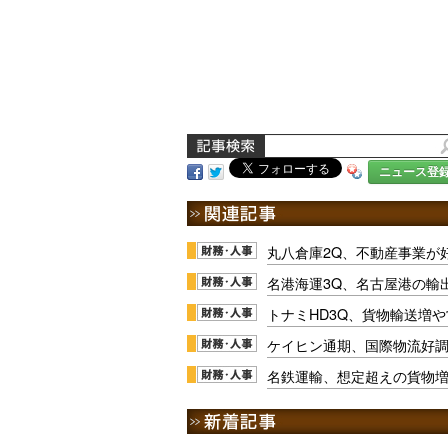
ニュース登
丸八倉庫2Q、不動産事業が
名港海運3Q、名古屋港の輸
トナミHD3Q、貨物輸送増
ケイヒン通期、国際物流好
名鉄運輸、想定超えの貨物