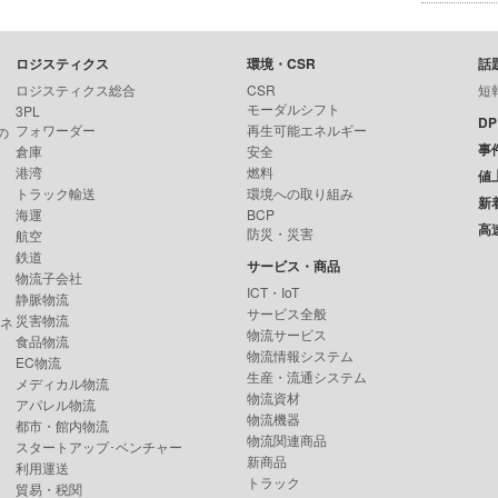
ロジスティクス
環境・CSR
話
ロジスティクス総合
CSR
短
モーダルシフト
3PL
D
フォワーダー
再生可能エネルギー
の
事
倉庫
安全
港湾
燃料
値
トラック輸送
環境への取り組み
新
海運
BCP
高
防災・災害
航空
鉄道
サービス・商品
物流子会社
ICT・IoT
静脈物流
サービス全般
災害物流
ンネ
物流サービス
食品物流
物流情報システム
EC物流
生産・流通システム
メディカル物流
物流資材
アパレル物流
物流機器
都市・館内物流
物流関連商品
スタートアップ･ベンチャー
新商品
利用運送
トラック
貿易・税関