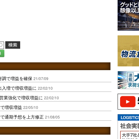
録
好調で増益を確保
21/07/09
出入増で増収増益に
22/02/10
や営業強化で増収増益に
22/02/10
調で増収増益
22/05/10
増で通期予想を上方修正
21/08/05