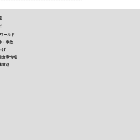
題
報
Pワールド
件・事故
上げ
着倉庫情報
速道路