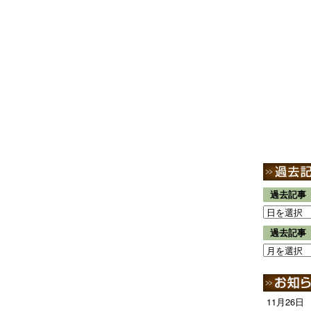
過去記事
過去記事
11月26日