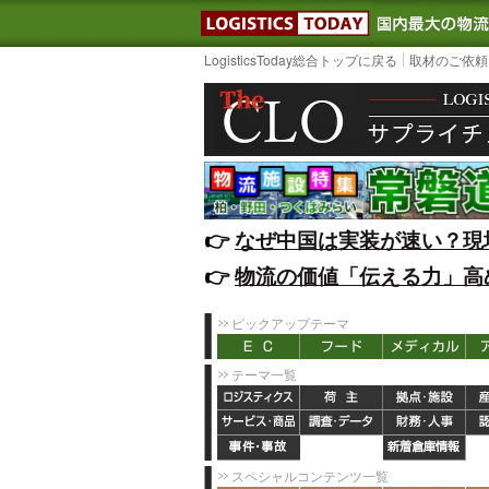
LOGISTIC
LogisticsToday総合トップに戻る
取材のご依頼
👉️
なぜ中国は実装が速い？現
👉️
物流の価値「伝える力」高
ピックアップテーマ
テーマ一覧
スペシャルコンテンツ一覧