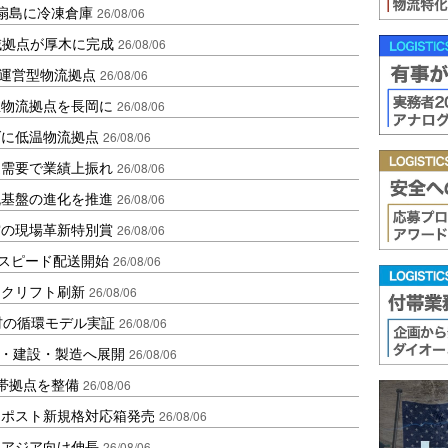
扇島に冷凍倉庫
26/08/06
域拠点が厚木に完成
26/08/06
運営型物流拠点
26/08/06
温物流拠点を長岡に
26/08/06
ダに低温物流拠点
26/08/06
送需要で業績上振れ
26/08/06
流基盤の進化を推進
26/08/06
賞の現場革新特別賞
26/08/06
しスピード配送開始
26/08/06
ークリフト刷新
26/08/06
材の循環モデル実証
26/08/06
物流・建設・製造へ展開
26/08/06
帯拠点を整備
26/08/06
クポスト新規格対応箱発売
26/08/06
・アジア向け伸長
26/08/06