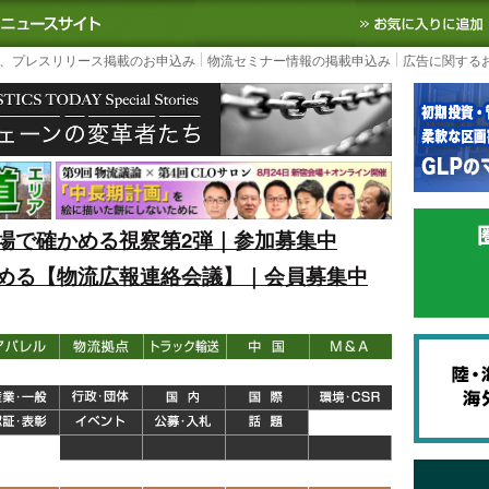
S TODAY｜国内最大の物流ニュースサイト
3PL, SCMなど国内外の最新の物流
、プレスリリース掲載のお申込み
物流セミナー情報の掲載申込み
広告に関する
場で確かめる視察第2弾｜参加募集中
める【物流広報連絡会議】｜会員募集中