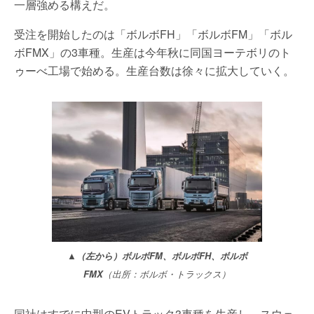
一層強める構えだ。
受注を開始したのは「ボルボFH」「ボルボFM」「ボル
ボFMX」の3車種。生産は今年秋に同国ヨーテボリのト
ゥーべ工場で始める。生産台数は徐々に拡大していく。
▲（左から）ボルボFM、ボルボFH、ボルボ
FMX
（出所：ボルボ・トラックス）
同社はすでに中型のEVトラック3車種を生産し、スウェ