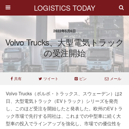
LOGISTICS TODAY
2022年5月6日
Volvo Trucks、大型電気トラック
の受注開始
共有
ツイート
ピン
メール
Volvo Trucks（ボルボ・トラックス、スウェーデン）は2
日、大型電気トラック（EVトラック）シリーズを発売
し、このほど受注を開始したと発表した。欧州のEVトラ
ック市場で先行する同社は、これまでの中型車に続く大
型車の投入でラインアップを強化し、市場での優位性を