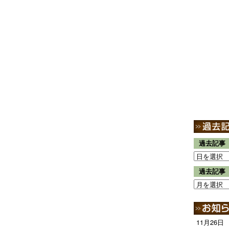
過去記事
過去記事
11月26日