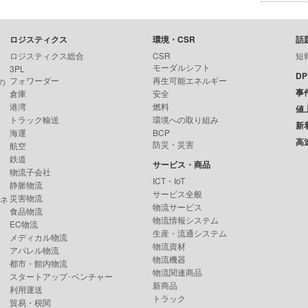
ロジスティクス
環境・CSR
話
ロジスティクス総合
CSR
短
モーダルシフト
3PL
D
フォワーダー
再生可能エネルギー
の
事
倉庫
安全
港湾
燃料
値
トラック輸送
環境への取り組み
新
海運
BCP
高
防災・災害
航空
鉄道
サービス・商品
物流子会社
ICT・IoT
静脈物流
サービス全般
災害物流
ンネ
物流サービス
食品物流
物流情報システム
EC物流
生産・流通システム
メディカル物流
物流資材
アパレル物流
物流機器
都市・館内物流
物流関連商品
スタートアップ･ベンチャー
新商品
利用運送
トラック
貿易・税関