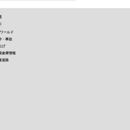
題
報
Pワールド
件・事故
上げ
着倉庫情報
速道路