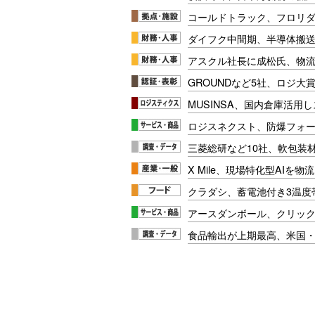
コールドトラック、フロリ
ダイフク中間期、半導体搬
アスクル社長に成松氏、物
GROUNDなど5社、ロジ大
MUSINSA、国内倉庫活用
ロジスネクスト、防爆フォ
三菱総研など10社、軟包装
X Mile、現場特化型AIを
クラダシ、蓄電池付き3温度
アースダンボール、クリッ
食品輸出が上期最高、米国