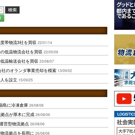
録
度帯物流3社を買収
22/01/14
ルの低温物流会社を買収
22/05/09
の低温輸送会社を買収
23/08/07
子会社のオランダ事業売却を模索
13/09/02
法人を設立
15/09/25
扇島に冷凍倉庫
26/08/06
域拠点が厚木に完成
26/08/06
運営型物流拠点
26/08/06
温物流拠点を長岡に
26/08/06