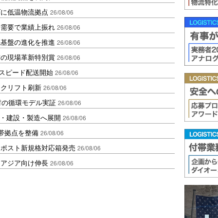
ダに低温物流拠点
26/08/06
送需要で業績上振れ
26/08/06
流基盤の進化を推進
26/08/06
賞の現場革新特別賞
26/08/06
しスピード配送開始
26/08/06
ークリフト刷新
26/08/06
材の循環モデル実証
26/08/06
物流・建設・製造へ展開
26/08/06
帯拠点を整備
26/08/06
クポスト新規格対応箱発売
26/08/06
・アジア向け伸長
26/08/06