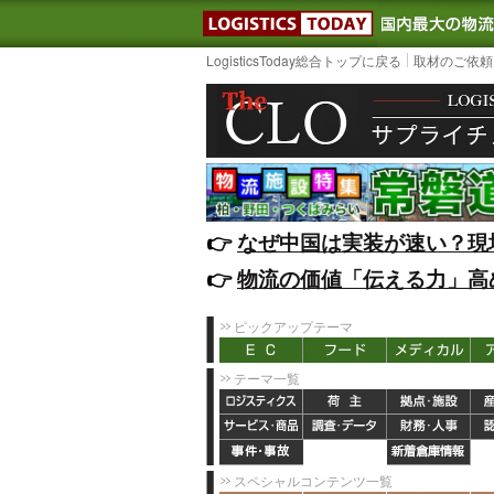
LOGISTIC
LogisticsToday総合トップに戻る
取材のご依頼
👉️
なぜ中国は実装が速い？現
👉️
物流の価値「伝える力」高
ピックアップテーマ
テーマ一覧
スペシャルコンテンツ一覧