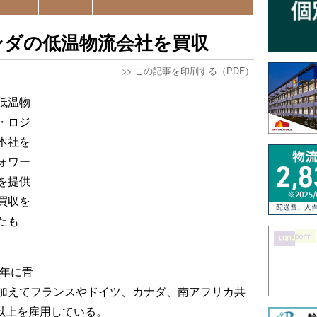
ンダの低温物流会社を買収
>>
この記事を印刷する（PDF）
低温物
・ロジ
本社を
ォワー
を提供
買収を
たも
5年に青
加えてフランスやドイツ、カナダ、南アフリカ共
人以上を雇用している。