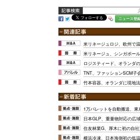
ニュース登
米リネージュロジ、欧州で温
米リネージュ、シンガポー
ロジスティード、オランダ
TNT、ファッションSCM
竹本容器、オランダに現地
1万パレットを自動搬送、東
日本GLP、重量物対応の広
住友林業G、厚木に初の自社
横浜冷凍、日本海側初の低