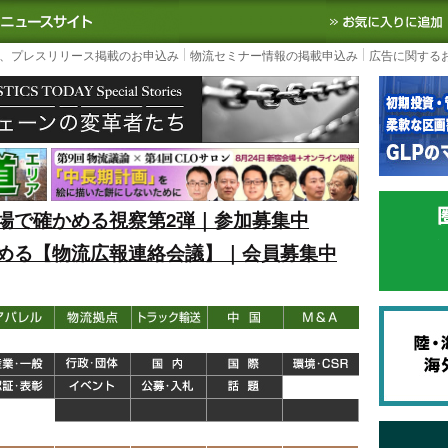
S TODAY｜国内最大の物流ニュースサイト
3PL, SCMなど国内外の最新の物流
、プレスリリース掲載のお申込み
物流セミナー情報の掲載申込み
広告に関する
場で確かめる視察第2弾｜参加募集中
める【物流広報連絡会議】｜会員募集中