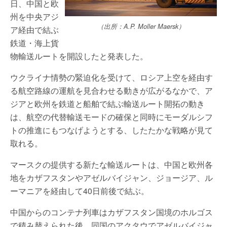
日、中国と欧
州を中央アジ
（出所：A.P. Moller Maersk）
ア経由で結ぶ
鉄道・海上貨
物輸送ルートを開設したと発表した。
ウクライナ情勢の緊迫化を受けて、ロシア上空を経由す
る航空路線の運航を見合わせる動きが広がるなかで、ア
ジアと欧州を鉄道と船舶で結ぶ輸送ルート開拓の動き
は、航空の代替輸送モードの確保と同時にモーダルシフ
トの推進にもつなげようとする、したたかな戦略が見て
取れる。
マースクの提供する新たな輸送ルートは、中国と欧州各
地をカザフスタンやアゼルバイジャン、ジョージア、ル
ーマニアを経由して40日前後で結ぶ。
中国からのコンテナ列車はカザフスタン国境のホルゴス
で積み替えられた後、同国のアクタウでアゼルバイジャ