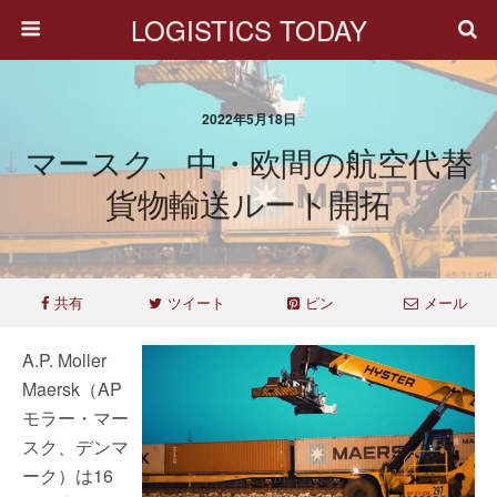
LOGISTICS TODAY
2022年5月18日
マースク、中・欧間の航空代替
貨物輸送ルート開拓
共有
ツイート
ピン
メール
A.P. Moller
Maersk（AP
モラー・マー
スク、デンマ
ーク）は16