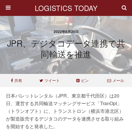
LOGISTICS TODAY
2022年6月20日
JPR、デジタコデータ連携で共
同輸送を推進
共有
ツイート
ピン
メール
日本パレットレンタル（JPR、東京都千代田区）は20
日、運営する共同輸送マッチングサービス「TranOpt」
（トランオプト）に、トランストロン（横浜市港北区）
が製造販売するデジタコのデータを連携させる取り組み
を開始すると発表した。