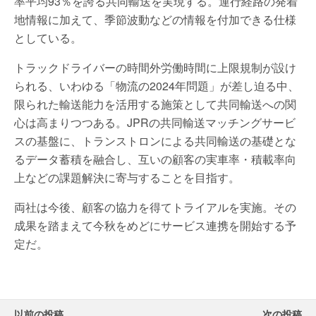
率平均93％を誇る共同輸送を実現する。運行経路の発着
地情報に加えて、季節波動などの情報を付加できる仕様
としている。
トラックドライバーの時間外労働時間に上限規制が設け
られる、いわゆる「物流の2024年問題」が差し迫る中、
限られた輸送能力を活用する施策として共同輸送への関
心は高まりつつある。JPRの共同輸送マッチングサービ
スの基盤に、トランストロンによる共同輸送の基礎とな
るデータ蓄積を融合し、互いの顧客の実車率・積載率向
上などの課題解決に寄与することを目指す。
両社は今後、顧客の協力を得てトライアルを実施。その
成果を踏まえて今秋をめどにサービス連携を開始する予
定だ。
以前の投稿
次の投稿