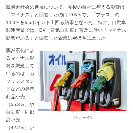
脱炭素社会の進展について、今後の自社に与える影響は
「マイナス」と回答したのは19.5％で、「プラス」の
14.0％を5.5ポイント上回る結果となった。特に、自動車
関連産業では、EV（電気自動車）普及に伴い「マイナス
影響がある」と回答した企業は46.5％に達した。
脱炭素化によ
るマイナス影
響を懸念して
いるのは、ガ
ソリンスタン
ドなどの専門
商品小売
（55.8％）や
自動車・同部
（イメージ）
品小売
（42.2％）が