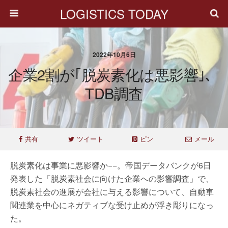
LOGISTICS TODAY
2022年10月6日
企業2割が｢脱炭素化は悪影響｣、
TDB調査
共有
ツイート
ピン
メール
脱炭素化は事業に悪影響か−−。帝国データバンクが6日
発表した「脱炭素社会に向けた企業への影響調査」で、
脱炭素社会の進展が会社に与える影響について、自動車
関連業を中心にネガティブな受け止めが浮き彫りになっ
た。