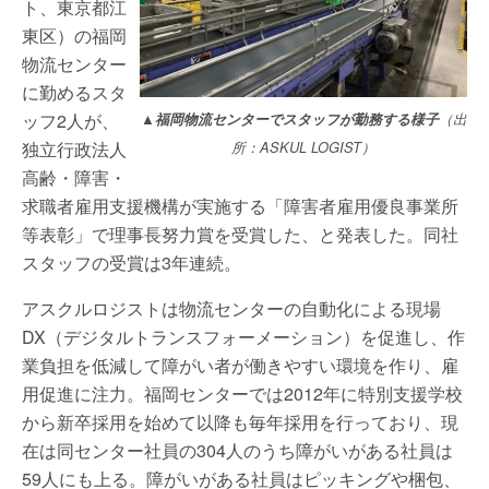
ト、東京都江
東区）の福岡
物流センター
に勤めるスタ
ッフ2人が、
▲福岡物流センターでスタッフが勤務する様子
（出
独立行政法人
所：ASKUL LOGIST）
高齢・障害・
求職者雇用支援機構が実施する「障害者雇用優良事業所
等表彰」で理事長努力賞を受賞した、と発表した。同社
スタッフの受賞は3年連続。
アスクルロジストは物流センターの自動化による現場
DX（デジタルトランスフォーメーション）を促進し、作
業負担を低減して障がい者が働きやすい環境を作り、雇
用促進に注力。福岡センターでは2012年に特別支援学校
から新卒採用を始めて以降も毎年採用を行っており、現
在は同センター社員の304人のうち障がいがある社員は
59人にも上る。障がいがある社員はピッキングや梱包、