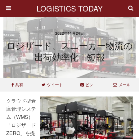
LOGISTICS TODAY
2022年11月24日
ロジザード、スニーカー物流の
出荷効率化｜短報
共有
ツイート
ピン
メール
クラウド型倉
庫管理システ
ム（WMS）
「ロジザード
ZERO」を提