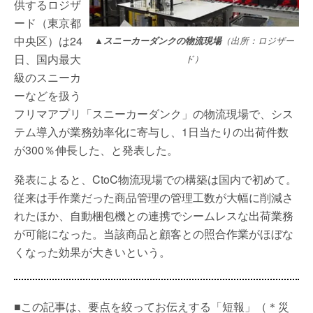
供するロジザ
ード（東京都
中央区）は24
▲スニーカーダンクの物流現場
（出所：ロジザー
日、国内最大
ド）
級のスニーカ
ーなどを扱う
フリマアプリ「スニーカーダンク」の物流現場で、シス
テム導入が業務効率化に寄与し、1日当たりの出荷件数
が300％伸長した、と発表した。
発表によると、CtoC物流現場での構築は国内で初めて。
従来は手作業だった商品管理の管理工数が大幅に削減さ
れたほか、自動梱包機との連携でシームレスな出荷業務
が可能になった。当該商品と顧客との照合作業がほぼな
くなった効果が大きいという。
■この記事は、要点を絞ってお伝えする「短報」（＊災