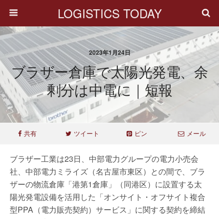
LOGISTICS TODAY
2023年1月24日
ブラザー倉庫で太陽光発電、余
剰分は中電に｜短報
共有
ツイート
ピン
メール
ブラザー工業は23日、中部電力グループの電力小売会
社、中部電力ミライズ（名古屋市東区）との間で、ブラ
ザーの物流倉庫「港第1倉庫」（同港区）に設置する太
陽光発電設備を活用した「オンサイト・オフサイト複合
型PPA（電力販売契約）サービス」に関する契約を締結