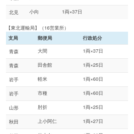
小向
1両×37日
北見
【東北運輸局】（16営業所）
支局
郵便局
行政処分
大間
1両×37日
青森
田舎館
1両×25日
青森
軽米
1両×60日
岩手
市種
1両×60日
岩手
肘折
1両×25日
山形
上小阿仁
1両×27日
秋田