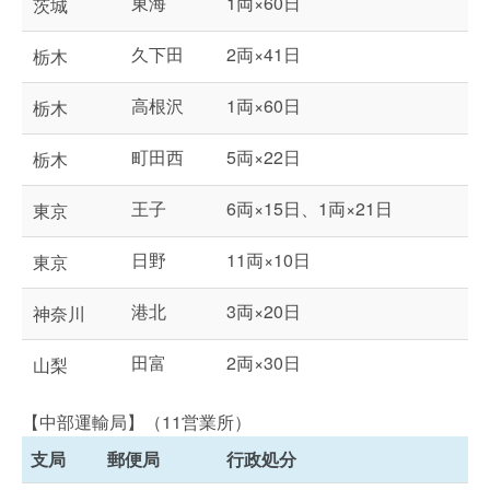
東海
1両×60日
茨城
久下田
2両×41日
栃木
高根沢
1両×60日
栃木
町田西
5両×22日
栃木
王子
6両×15日、1両×21日
東京
日野
11両×10日
東京
港北
3両×20日
神奈川
田富
2両×30日
山梨
【中部運輸局】（11営業所）
支局
郵便局
行政処分