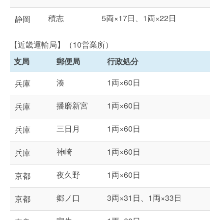
積志
5両×17日、1両×22日
静岡
【近畿運輸局】（10営業所）
支局
郵便局
行政処分
湊
1両×60日
兵庫
播磨新宮
1両×60日
兵庫
三日月
1両×60日
兵庫
神崎
1両×60日
兵庫
夜久野
1両×60日
京都
郷ノ口
3両×31日、1両×33日
京都