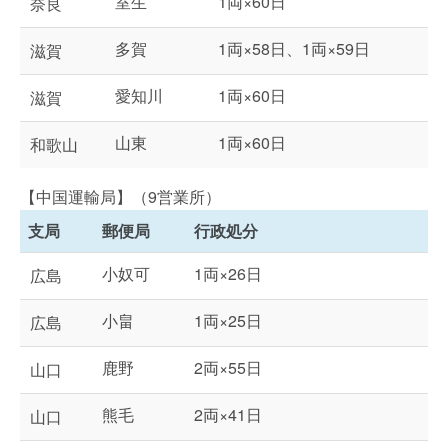
室生
1両×60日
奈良
多賀
1両×58日、1両×59日
滋賀
愛知川
1両×60日
滋賀
山東
1両×60日
和歌山
【中国運輸局】（9営業所）
支局
郵便局
行政処分
小奴可
1両×26日
広島
小畠
1両×25日
広島
鹿野
2両×55日
山口
熊毛
2両×41日
山口