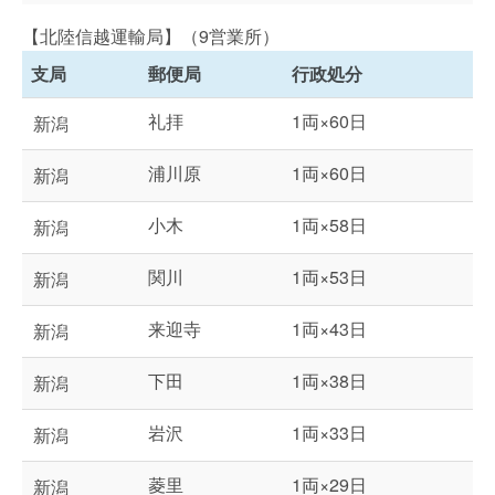
【北陸信越運輸局】（9営業所）
支局
郵便局
行政処分
礼拝
1両×60日
新潟
浦川原
1両×60日
新潟
小木
1両×58日
新潟
関川
1両×53日
新潟
来迎寺
1両×43日
新潟
下田
1両×38日
新潟
岩沢
1両×33日
新潟
菱里
1両×29日
新潟