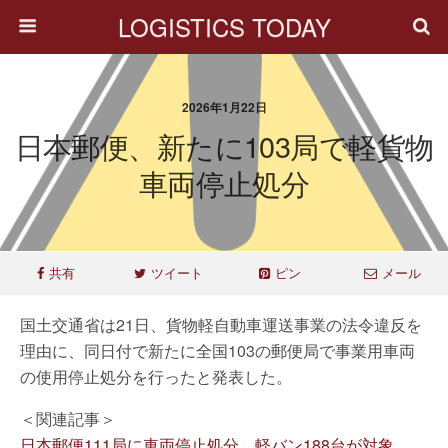
LOGISTICS TODAY
2026年1月22日
日本郵便、新たに103局で軽貨物
車両停止処分
共有
ツイート
ピン
メール
国土交通省は21日、貨物軽自動車運送事業の法令違反を
理由に、同日付で新たに全国103の郵便局で事業用車両
の使用停止処分を行ったと発表した。
＜関連記事＞
日本郵便111局に車両停止処分、軽バン188台が対象