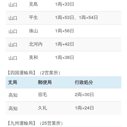
見島
1両×33日
山口
平生
1両×53日、1両×54日
山口
俵山
1両×56日
山口
北河内
1両×42日
山口
美和
1両×38日
山口
【四国運輸局】（2営業所）
支局
郵便局
行政処分
宿毛
2両×30日
高知
久礼
1両×24日
高知
【九州運輸局】（25営業所）