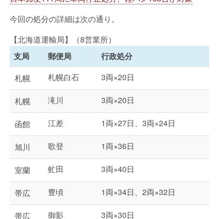
今回の処分の詳細は次の通り。
【北海道運輸局】（8営業所）
支局
郵便局
行政処分
札幌白石
3両×20日
札幌
滝川
3両×20日
札幌
江差
1両×27日、3両×24日
函館
歌登
1両×36日
旭川
虻田
3両×40日
室蘭
豊頃
1両×34日、2両×32日
帯広
御影
3両×30日
帯広