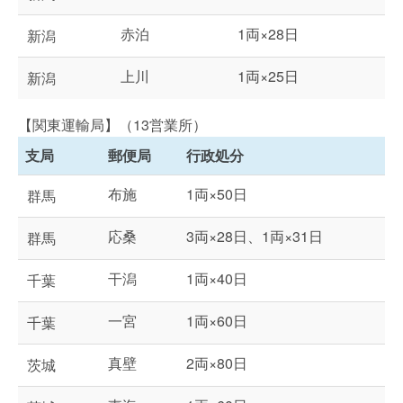
赤泊
1両×28日
新潟
上川
1両×25日
新潟
【関東運輸局】（13営業所）
支局
郵便局
行政処分
布施
1両×50日
群馬
応桑
3両×28日、1両×31日
群馬
干潟
1両×40日
千葉
一宮
1両×60日
千葉
真壁
2両×80日
茨城