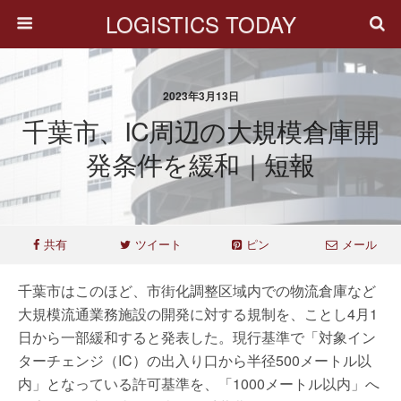
LOGISTICS TODAY
2023年3月13日
千葉市、IC周辺の大規模倉庫開
発条件を緩和｜短報
共有
ツイート
ピン
メール
千葉市はこのほど、市街化調整区域内での物流倉庫など
大規模流通業務施設の開発に対する規制を、ことし4月1
日から一部緩和すると発表した。現行基準で「対象イン
ターチェンジ（IC）の出入り口から半径500メートル以
内」となっている許可基準を、「1000メートル以内」へ