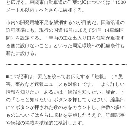
と広げる。東関東自動車道の千葉北ICについては「1500
メートル以内」へとさらに緩和する。
市内の開発用地不足を解消するのが目的だ。国道沿道の
許可基準にも、現行の国道16号に加えて51号（4車線区
間）を設定する。「車両の主な出入り口を住宅が近接す
る側に設けないこと」といった周辺環境への配慮条件も
新たに設ける。
■この記事は、要点を絞ってお伝えする「短報」（＊災
害、事故など速報ニュースも対象）です。「より詳しい
情報を知りたい」あるいは「続報を知りたい」場合、下
の「もっと知りたい」ボタンを押してください。編集部
にてボタンが押された数のみをカウントし、件数の多い
ものについてはさらに取材を実施したうえで、詳細記事
や続報の掲載を積極的に検討します。