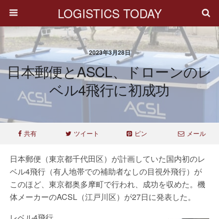
LOGISTICS TODAY
2023年3月28日
日本郵便とASCL、ドローンのレ
ベル4飛行に初成功
共有
ツイート
ピン
メール
日本郵便（東京都千代田区）が計画していた国内初のレ
ベル4飛行（有人地帯での補助者なしの目視外飛行）が
このほど、東京都奥多摩町で行われ、成功を収めた。機
体メーカーのACSL（江戸川区）が27日に発表した。
レベル4飛行