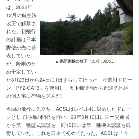
は、2022年
12月の航空法
改正で解禁さ
れた。初飛行
の計画は日本
郵便が先に発
表していた
▲実証実験の様子
（出所：ACSL）
が、降雨のた
め予定してい
た3月23日から24日に1日ずらして行った。産業用ドロー
ン「PF2-CAT3」を使用し、奥玉郵便局から配送先地区
の個人宅に荷物を運んだ。
今回の飛行に先立ち、ACSLはレベル4に対応したドロー
ンとして同機の開発を行い、23年3月13日に国土交通省
から第一種型式認証を、同15日には第一種機体認証を取
得していた。これも日本で初めてだった。ACSLは「今