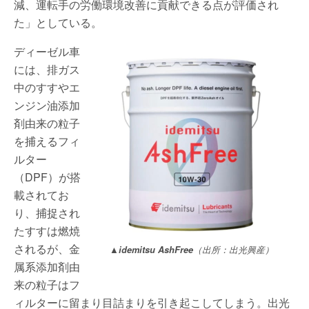
減、運転手の労働環境改善に貢献できる点が評価され
た」としている。
ディーゼル車
には、排ガス
中のすすやエ
ンジン油添加
剤由来の粒子
を捕えるフィ
ルター
（DPF）が搭
載されてお
り、捕捉され
たすすは燃焼
されるが、金
▲idemitsu AshFree
（出所：出光興産）
属系添加剤由
来の粒子はフ
ィルターに留まり目詰まりを引き起こしてしまう。出光