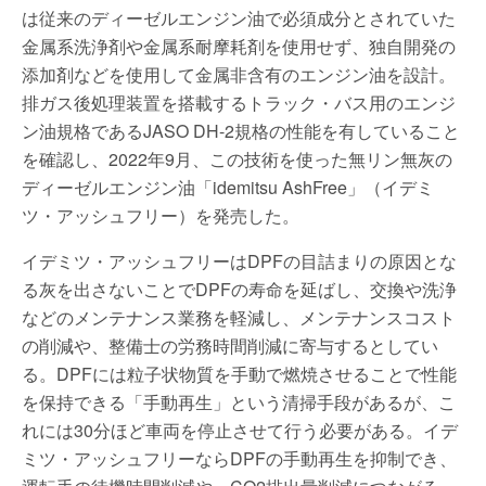
は従来のディーゼルエンジン油で必須成分とされていた
金属系洗浄剤や金属系耐摩耗剤を使用せず、独自開発の
添加剤などを使用して金属非含有のエンジン油を設計。
排ガス後処理装置を搭載するトラック・バス用のエンジ
ン油規格であるJASO DH-2規格の性能を有していること
を確認し、2022年9月、この技術を使った無リン無灰の
ディーゼルエンジン油「idemitsu AshFree」（イデミ
ツ・アッシュフリー）を発売した。
イデミツ・アッシュフリーはDPFの目詰まりの原因とな
る灰を出さないことでDPFの寿命を延ばし、交換や洗浄
などのメンテナンス業務を軽減し、メンテナンスコスト
の削減や、整備士の労務時間削減に寄与するとしてい
る。DPFには粒子状物質を手動で燃焼させることで性能
を保持できる「手動再生」という清掃手段があるが、こ
れには30分ほど車両を停止させて行う必要がある。イデ
ミツ・アッシュフリーならDPFの手動再生を抑制でき、