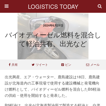
LOGISTICS TODAY
2024年6月21日
バイオディーゼル燃料を混合し
て軽油共有、出光など
共有
ツイート
ピン
メール
出光興産、エア・ウォーター、鹿島建設は18日、鹿島建
設が北海道内の工事現場で使用する建設機械と発電機向
け燃料として、バイオディーゼル燃料を混合したB5軽油
の供給・使用を開始すると発表した。
B5軽油は、出光が北海道製油所で製造する軽油と、白老