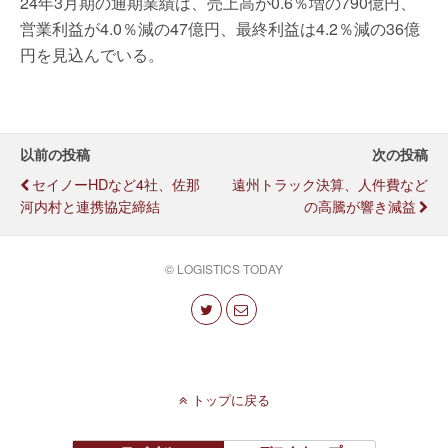
24年3月期の通期業績は、売上高が0.6％増の790億円、
営業利益が4.0％減の47億円、最終利益は4.2％減の36億
円を見込んでいる。
以前の投稿
次の投稿
セイノーHDなど4社、佐那
遠州トラック決算、人件費など
河内村と連携協定締結
の高騰が響き減益
© LOGISTICS TODAY
トップに戻る