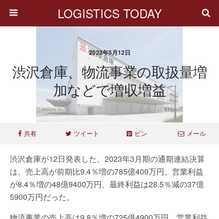
LOGISTICS TODAY
2023年5月12日
渋沢倉庫、物流事業の取扱量増
加などで増収増益
共有
ツイート
ピン
メール
渋沢倉庫が12日発表した、2023年3月期の通期連結決算
は、売上高が前期比9.4％増の785億400万円、営業利益
が8.4％増の48億9400万円、最終利益は28.5％減の37億
5900万円だった。
物流事業の売上高は9.8％増の725億4900万円、営業利益