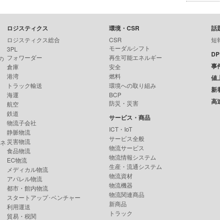
ロジスティクス
環境・CSR
話
ロジスティクス総合
CSR
短
モーダルシフト
3PL
D
フォワーダー
再生可能エネルギー
の
事
倉庫
安全
港湾
燃料
値
トラック輸送
環境への取り組み
新
海運
BCP
高
防災・災害
航空
鉄道
サービス・商品
物流子会社
ICT・IoT
静脈物流
サービス全般
災害物流
ンネ
物流サービス
食品物流
物流情報システム
EC物流
生産・流通システム
メディカル物流
物流資材
アパレル物流
物流機器
都市・館内物流
物流関連商品
スタートアップ･ベンチャー
新商品
利用運送
トラック
貿易・税関