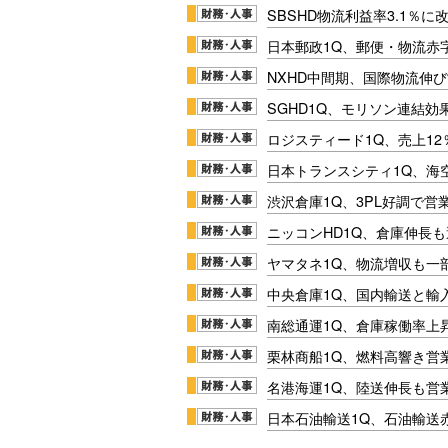
SBSHD物流利益率3.1％
日本郵政1Q、郵便・物流赤
NXHD中間期、国際物流伸び
SGHD1Q、モリソン連結効
ロジスティード1Q、売上1
日本トランスシティ1Q、海
渋沢倉庫1Q、3PL好調で営
ニッコンHD1Q、倉庫伸長
ヤマタネ1Q、物流増収も一
中央倉庫1Q、国内輸送と輸
南総通運1Q、倉庫稼働率上
栗林商船1Q、燃料高響き営
名港海運1Q、陸送伸長も営業
日本石油輸送1Q、石油輸送