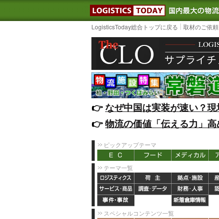
LOGISTIC
LogisticsToday総合トップに戻る
取材のご依頼
👉️
なぜ中国は実装が速い？現
👉️
物流の価値「伝える力」高
ピックアップテーマ
テーマ一覧
スペシャルコンテンツ一覧