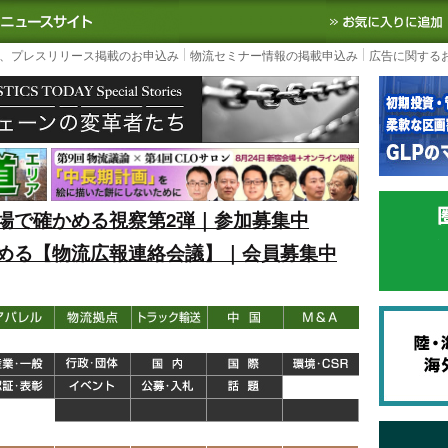
S TODAY｜国内最大の物流ニュースサイト
3PL, SCMなど国内外の最新の物流
、プレスリリース掲載のお申込み
物流セミナー情報の掲載申込み
広告に関する
場で確かめる視察第2弾｜参加募集中
める【物流広報連絡会議】｜会員募集中