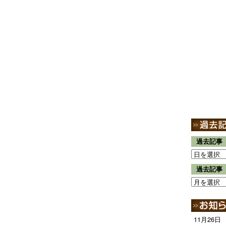
過去記事
過去記事
11月26日