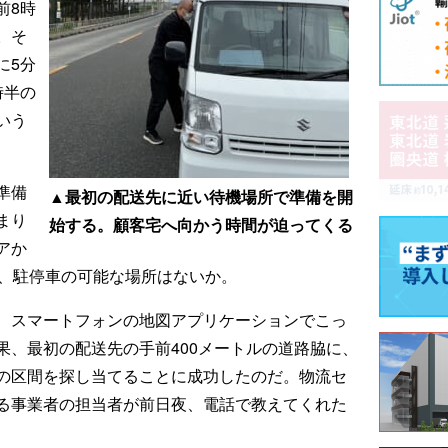
前8時
。そ
に5分
時半の
いう
準備
▲最初の配送先に近い待機場所で準備を開
まり
始する。顧客宅へ向かう時間が迫ってくる
アか
に、駐停車の可能な場所はないか。
、スマートフォンの地図アプリケーションでこっ
果、最初の配送先の手前400メートルの道路脇に、
の区間を探し当てることに成功したのだ。物流セ
る事業者の担当者が前日夜、電話で教えてくれた