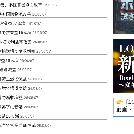
に改善、不採算拠点も改革
26/08/07
字も国際物流改善
26/08/07
営業益57％増
26/08/07
果で営業益15％増
26/08/07
2％増で利益率改善
26/08/07
空輸送増で増収増益
26/08/07
業益18％増
26/08/07
も運送減益
26/08/07
部荷主減で減益
26/08/07
入増で増収増益
26/08/07
昇で増収増益
26/08/07
業赤字に転落
26/08/07
益23％減
26/08/07
赤字で営業益68％減
26/08/07