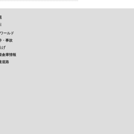
題
報
Pワールド
件・事故
上げ
着倉庫情報
速道路