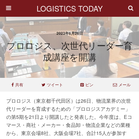
LOGISTICS TODAY
2023年6月26日
プロロジス、次世代リーダー育
成講座を開講
共有
ツイート
ピン
メール
プロロジス（東京都千代田区）は26日、物流業界の次世
代リーダーを育成するための「プロロジスアカデミー」
の第5期を21日より開講したと発表した。今年度は、Eコ
マース・商社・メーカー・食品卸・物流企業などの業種
から、東京会場8社、大阪会場7社、合計15人が参加す