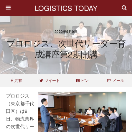
LOGISTICS TODAY
2020年9月9日
プロロジス、次世代リーダー育
成講座第2期開講
共有
ツイート
ピン
メール
プロロジス
（東京都千代
田区）は9
日、物流業界
の次世代リー