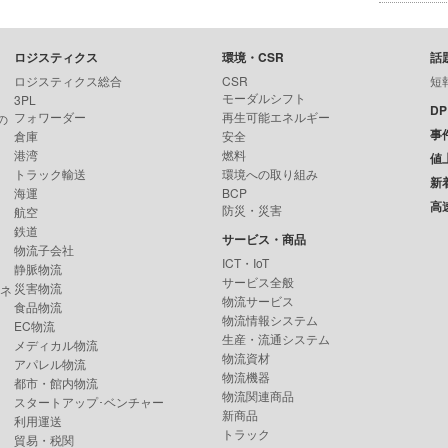
ロジスティクス
環境・CSR
話
ロジスティクス総合
CSR
短
モーダルシフト
3PL
D
フォワーダー
再生可能エネルギー
の
事
倉庫
安全
港湾
燃料
値
トラック輸送
環境への取り組み
新
海運
BCP
高
防災・災害
航空
鉄道
サービス・商品
物流子会社
ICT・IoT
静脈物流
サービス全般
災害物流
ンネ
物流サービス
食品物流
物流情報システム
EC物流
生産・流通システム
メディカル物流
物流資材
アパレル物流
物流機器
都市・館内物流
物流関連商品
スタートアップ･ベンチャー
新商品
利用運送
トラック
貿易・税関