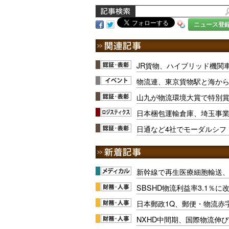
ニュース登
JR貨物、ハイブリッド機関
物流連、東京貨物駅と海から
山九が物流環境大賞で特別賞
日本梱包運輸倉庫、埼玉事
日通など4社でモーダルシフ
新幹線で再生医療細胞輸送
SBSHD物流利益率3.1％
日本郵政1Q、郵便・物流赤
NXHD中間期、国際物流伸び