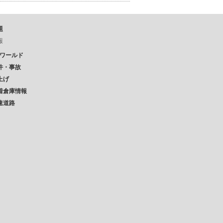
題
報
Pワールド
件・事故
上げ
着倉庫情報
速道路