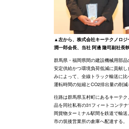
▲左から、株式会社キーテクノロジー
潤一郎会長、当社 阿邊 隆司副社長
群馬県・福岡県間の建設機械用部品
安定供給かつ環境負荷低減に貢献し
みによって、全線トラック輸送に比
運転時間の短縮とCO2排出量の削減
往路は群馬県玉村町にあるキーテク
品を同社私有の31フィートコンテ
岡貨物ターミナル駅間を鉄道で輸送
市の筑後営業所の倉庫へ配達する。