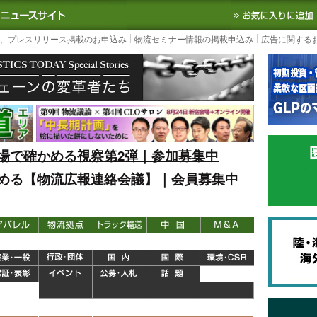
S TODAY｜国内最大の物流ニュースサイト
3PL, SCMなど国内外の最新の物流
、プレスリリース掲載のお申込み
物流セミナー情報の掲載申込み
広告に関する
場で確かめる視察第2弾｜参加募集中
める【物流広報連絡会議】｜会員募集中