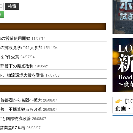
録
車の営業使用開始
11/07/14
の施設見学に41人参加
15/11/04
を2件受賞
24/07/04
業部管下の拠点改称
19/05/21
ト、物流環境大賞を受賞
17/07/03
、首都圏から名阪へ拡大
26/08/07
に改善、不採算拠点も改革
26/08/07
字も国際物流改善
26/08/07
営業益57％増
26/08/07