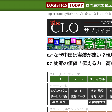
LOGISTIC
LogisticsToday総合トップに戻る
取材のご依頼
👉️
なぜ中国は実装が速い？現
👉️
物流の価値「伝える力」高
ピックアップテーマ
テーマ一覧
スペシャルコンテンツ一覧