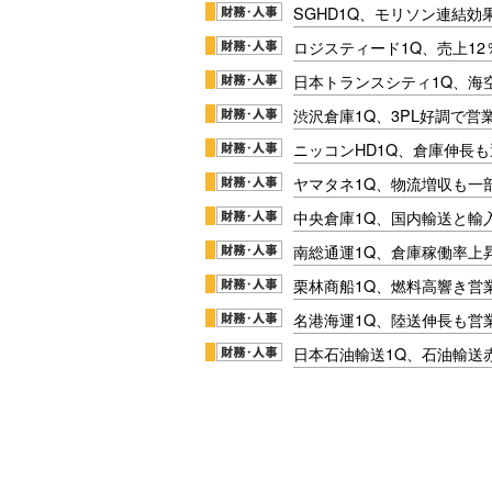
SGHD1Q、モリソン連結効
ロジスティード1Q、売上1
日本トランスシティ1Q、海
渋沢倉庫1Q、3PL好調で営
ニッコンHD1Q、倉庫伸長
ヤマタネ1Q、物流増収も一
中央倉庫1Q、国内輸送と輸
南総通運1Q、倉庫稼働率上
栗林商船1Q、燃料高響き営
名港海運1Q、陸送伸長も営業
日本石油輸送1Q、石油輸送