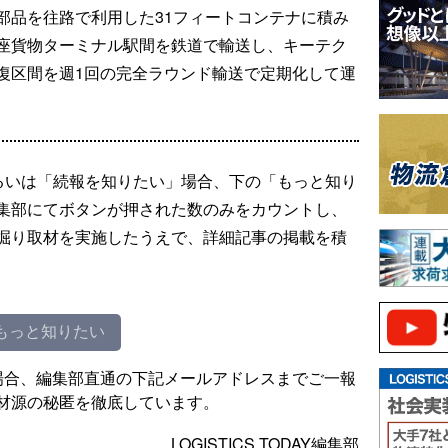
部品を往路で利用した31フィートコンテナに積み
座貨物ターミナル駅間を鉄道で輸送し、キーテク
復区間を週1回の完全ラウンド輸送で定期化して運
るいは「続報を知りたい」場合、下の「もっと知り
集部にてボタンが押された数のみをカウントし、
掘り取材を実施したうえで、詳細記事の掲載を積
もっと知りたい
場合、編集部直通の下記メールアドレスまでご一報
材源の秘匿を徹底しています。
LOGISTICS TODAY編集部