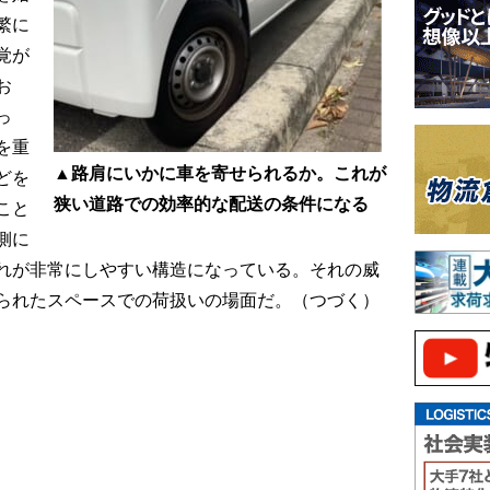
繁に
覚が
お
っ
を重
▲路肩にいかに車を寄せられるか。これが
どを
狭い道路での効率的な配送の条件になる
こと
側に
れが非常にしやすい構造になっている。それの威
られたスペースでの荷扱いの場面だ。（つづく）