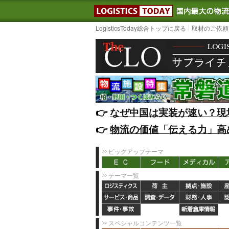
LOGISTIC
LogisticsToday総合トップに戻る
取材のご依頼
👉️
なぜ中国は実装が速い？現
👉️
物流の価値「伝える力」高
ピックアップテーマ
テーマ一覧
スペシャルコンテンツ一覧