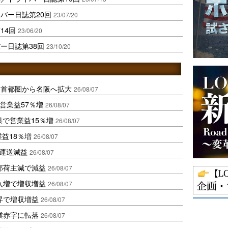
バー日誌第20回
23/07/20
14回
23/06/20
ー日誌第38回
23/10/20
、首都圏から名阪へ拡大
26/08/07
営業益57％増
26/08/07
果で営業益15％増
26/08/07
業益18％増
26/08/07
も運送減益
26/08/07
部荷主減で減益
26/08/07
入増で増収増益
26/08/07
昇で増収増益
26/08/07
業赤字に転落
26/08/07