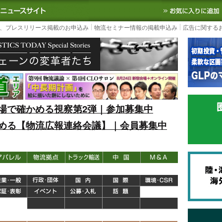
S TODAY｜国内最大の物流ニュースサイト
3PL, SCMなど国内外の最新の物流
、プレスリリース掲載のお申込み
物流セミナー情報の掲載申込み
広告に関する
場で確かめる視察第2弾｜参加募集中
める【物流広報連絡会議】｜会員募集中