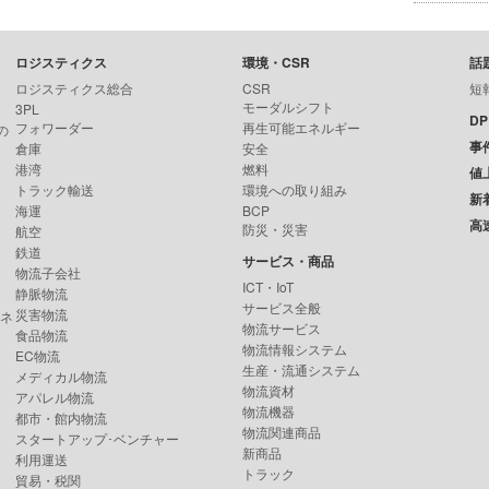
ロジスティクス
環境・CSR
話
ロジスティクス総合
CSR
短
モーダルシフト
3PL
D
フォワーダー
再生可能エネルギー
の
事
倉庫
安全
港湾
燃料
値
トラック輸送
環境への取り組み
新
海運
BCP
高
防災・災害
航空
鉄道
サービス・商品
物流子会社
ICT・IoT
静脈物流
サービス全般
災害物流
ンネ
物流サービス
食品物流
物流情報システム
EC物流
生産・流通システム
メディカル物流
物流資材
アパレル物流
物流機器
都市・館内物流
物流関連商品
スタートアップ･ベンチャー
新商品
利用運送
トラック
貿易・税関