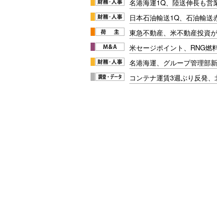
名港海運1Q、陸送伸長も営業
日本石油輸送1Q、石油輸送
東急不動産、米不動産投資が
米セージポイント、RNG燃料
名港海運、グループ管理部
コンテナ運賃3週ぶり反発、