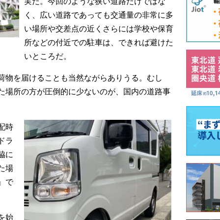
実だ。今回のような狭い道路だけではな
く、広い道路であっても交通量の非常に多
い場所や交差点の近くさらには学校や保育
所などの付近での駐車は、できれば避けた
いところだ。
荷物を届けることも当然ながらありうる。むし
た場所の方が圧倒的に少ないのが、国内の道路事
配時
ドラ
脇に
た場
』で
。
を始