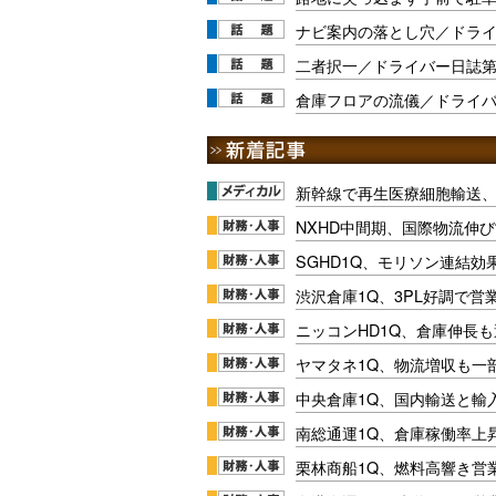
ナビ案内の落とし穴／ドライ
二者択一／ドライバー日誌第
倉庫フロアの流儀／ドライバ
新幹線で再生医療細胞輸送
NXHD中間期、国際物流伸び
SGHD1Q、モリソン連結効
渋沢倉庫1Q、3PL好調で営
ニッコンHD1Q、倉庫伸長
ヤマタネ1Q、物流増収も一
中央倉庫1Q、国内輸送と輸
南総通運1Q、倉庫稼働率上
栗林商船1Q、燃料高響き営