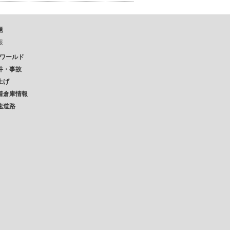
題
報
Pワールド
件・事故
上げ
着倉庫情報
速道路