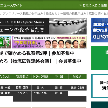
S TODAY｜国内最大の物流ニュースサイト
3PL, SCMなど国内外の最新の物流
、プレスリリース掲載のお申込み
物流セミナー情報の掲載申込み
広告に関する
場で確かめる視察第2弾｜参加募集中
める【物流広報連絡会議】｜会員募集中