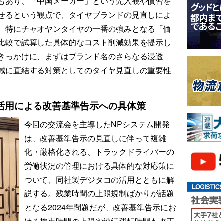
もあり、「中国メーカー」という先入観や慣習を
せるという観点で、タイヤブランドの見直しによ
。特にチャオヤンタイヤの一番の強みとなる「価
比較で試算した具体的なコスト削減効果を提示し
きっかけに、まずはブランド名のさらなる浸透
減に直結する対策としてのタイヤ見直しの重要性
活用による改善基準告示への具体策
今回の交流会を主導したNPシステム開発
は、改善基準告示の見直しに伴って複雑
化・厳格化される、トラックドライバーの
労働状況の管理における具体的な対応策に
ついて、同社製デジタコの活用とともに解
説する。残業時間の上限規制ばかりが話題
となる2024年問題だが、改善基準告示にお
ける拘束時間の上限や連続運転時間も改正