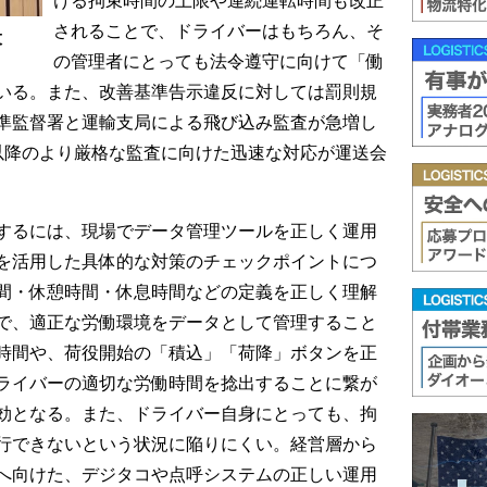
されることで、ドライバーはもちろん、そ
役
の管理者にとっても法令遵守に向けて「働
いる。また、改善基準告示違反に対しては罰則規
準監督署と運輸支局による飛び込み監査が急増し
以降のより厳格な監査に向けた迅速な対応が運送会
するには、現場でデータ管理ツールを正しく運用
を活用した具体的な対策のチェックポイントにつ
間・休憩時間・休息時間などの定義を正しく理解
で、適正な労働環境をデータとして管理すること
時間や、荷役開始の「積込」「荷降」ボタンを正
ライバーの適切な労働時間を捻出することに繋が
効となる。また、ドライバー自身にとっても、拘
行できないという状況に陥りにくい。経営層から
へ向けた、デジタコや点呼システムの正しい運用