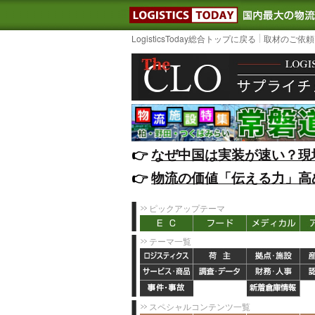
LOGISTIC
LogisticsToday総合トップに戻る
取材のご依頼
👉️
なぜ中国は実装が速い？現
👉️
物流の価値「伝える力」高
ピックアップテーマ
テーマ一覧
スペシャルコンテンツ一覧