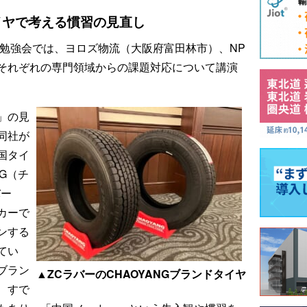
イヤで考える慣習の見直し
の勉強会では、ヨロズ物流（大阪府富田林市）、NP
それぞれの専門領域からの課題対応について講演
」の見
同社が
国タイ
NG（チ
バー
カーで
ンする
てい
ブラン
▲ZCラバーのCHAOYANGブランドタイヤ
、すで