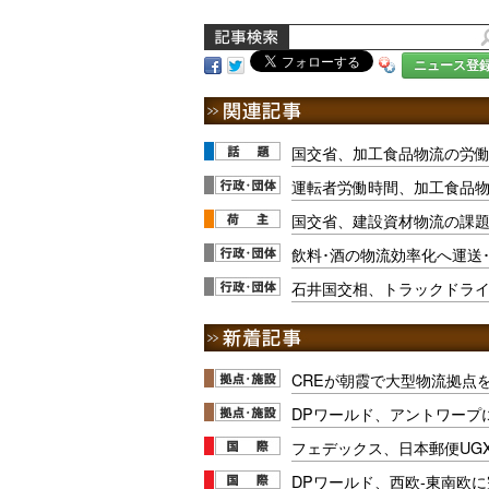
ニュース登
国交省、加工食品物流の労
運転者労働時間、加工食品
国交省、建設資材物流の課題
飲料･酒の物流効率化へ運送･
石井国交相、トラックドラ
CREが朝霞で大型物流拠点
DPワールド、アントワープ
フェデックス、日本郵便UG
DPワールド、西欧-東南欧