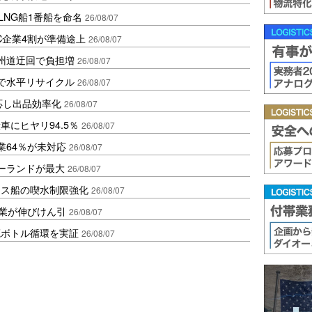
LNG船1番船を命名
26/08/07
C企業4割が準備途上
26/08/07
州道迂回で負担増
26/08/07
で水平リサイクル
26/08/07
対応し出品効率化
26/08/07
にヒヤリ94.5％
26/08/07
業64％が未対応
26/08/07
ポーランドが最大
26/08/07
クス船の喫水制限強化
26/08/07
造業が伸びけん引
26/08/07
廃ボトル循環を実証
26/08/07