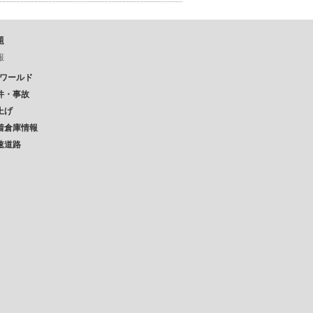
題
報
Pワールド
件・事故
上げ
着倉庫情報
速道路