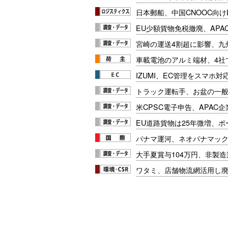
日本郵船、中国CNOOC向け
EU少額貨物免税撤廃、APA
宮崎の運送4割超に影響、九
車載電池のアルミ端材、4社
IZUMI、EC管理をスマホ
トラック運転手、お盆の一般車
米CPSC電子申告、APAC企
EU道路貨物は25年微増、
パナマ運河、ネオパナマッ
大手夏賞与104万円、非製
ワタミ、店舗物流網活用し