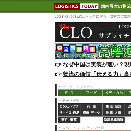
LOGISTIC
LogisticsToday総合トップに戻る
取材のご依頼
👉️
なぜ中国は実装が速い？現
👉️
物流の価値「伝える力」高
ピックアップテーマ
テーマ一覧
スペシャルコンテンツ一覧