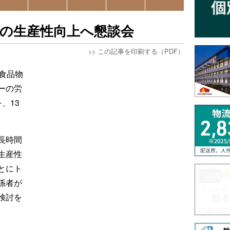
の生産性向上へ懇談会
>>
この記事を印刷する（PDF）
食品物
ーの労
、13
長時間
生産性
とにト
係者が
検討を