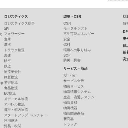
ロジスティクス
環境・CSR
話
ロジスティクス総合
CSR
短
モーダルシフト
3PL
D
フォワーダー
再生可能エネルギー
の
事
倉庫
安全
港湾
燃料
値
トラック輸送
環境への取り組み
新
海運
BCP
高
防災・災害
航空
鉄道
サービス・商品
物流子会社
ICT・IoT
静脈物流
サービス全般
災害物流
ンネ
物流サービス
食品物流
物流情報システム
EC物流
生産・流通システム
メディカル物流
物流資材
アパレル物流
物流機器
都市・館内物流
物流関連商品
スタートアップ･ベンチャー
新商品
利用運送
トラック
貿易・税関