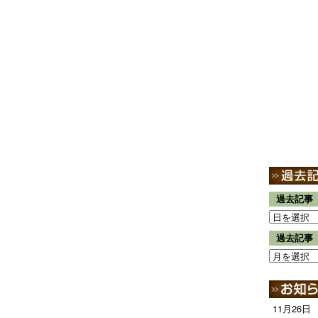
過去記事
過去記事
11月26日