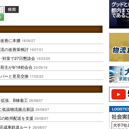
録
働改善に本腰
18/06/27
物流の改善策検討
19/07/01
･対策で27日懇談会
19/03/25
荷主が9/18初会合
20/09/16
イバーと意見交換
17/02/22
を拡張、B棟着工
26/08/07
に低温物流拠点新設
26/08/07
Xの欧州配送を支援
26/08/07
に完成車鉄道ルート
26/08/07