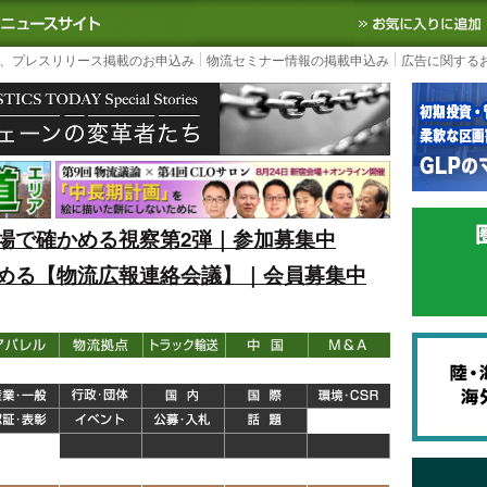
S TODAY｜国内最大の物流ニュースサイト
3PL, SCMなど国内外の最新の物流
、プレスリリース掲載のお申込み
物流セミナー情報の掲載申込み
広告に関する
場で確かめる視察第2弾｜参加募集中
める【物流広報連絡会議】｜会員募集中