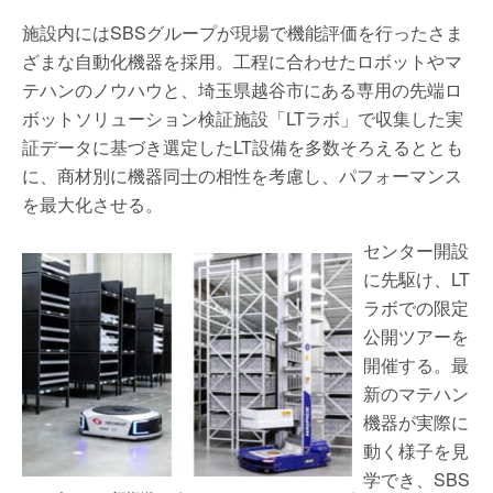
施設内にはSBSグループが現場で機能評価を行ったさま
ざまな自動化機器を採用。工程に合わせたロボットやマ
テハンのノウハウと、埼玉県越谷市にある専用の先端ロ
ボットソリューション検証施設「LTラボ」で収集した実
証データに基づき選定したLT設備を多数そろえるととも
に、商材別に機器同士の相性を考慮し、パフォーマンス
を最大化させる。
センター開設
に先駆け、LT
ラボでの限定
公開ツアーを
開催する。最
新のマテハン
機器が実際に
動く様子を見
学でき、SBS