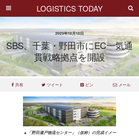
LOGISTICS TODAY
2023年10月10日
SBS、千葉・野田市にEC一気通
貫戦略拠点を開設
共有
ツイート
ピン
メール
▲「野田瀬戸物流センター」（仮称）の完成イメー