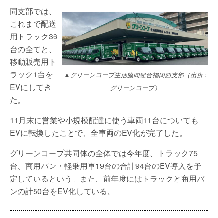
同支部では、
これまで配送
用トラック36
台の全てと、
移動販売用ト
ラック1台を
▲グリーンコープ生活協同組合福岡西支部（出所 :
EVにしてき
グリーンコープ）
た。
11月末に営業や小規模配達に使う車両11台についても
EVに転換したことで、全車両のEV化が完了した。
グリーンコープ共同体の全体では今年度、トラック75
台、商用バン・軽乗用車19台の合計94台のEV導入を予
定しているという。また、前年度にはトラックと商用バ
ンの計50台をEV化している。