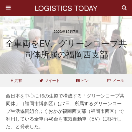
LOGISTICS TODAY
2023年12月7日
全車両をEV、グリーンコープ共
同体所属の福岡西支部
共有
ツイート
ピン
メール
西日本を中心に16の生協で構成する「グリーンコープ共
同体」（福岡市博多区）は7日、所属するグリーンコー
プ生活協同組合ふくおかが福岡西支部（福岡市西区）で
利用している全車両48台を電気自動車（EV）に移行し
た、と発表した。