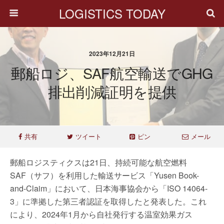
LOGISTICS TODAY
2023年12月21日
郵船ロジ、SAF航空輸送でGHG
排出削減証明を提供
共有
ツイート
ピン
メール
郵船ロジスティクスは21日、持続可能な航空燃料
SAF（サフ）を利用した輸送サービス「Yusen Book-
and-Claim」において、日本海事協会から「ISO 14064-
3」に準拠した第三者認証を取得したと発表した。これ
により、2024年1月から自社発行する温室効果ガス