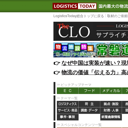
LOGISTIC
LogisticsToday総合トップに戻る
取材のご依頼
👉️
なぜ中国は実装が速い？現
👉️
物流の価値「伝える力」高
ピックアップテーマ
テーマ一覧
スペシャルコンテンツ一覧