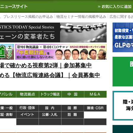
S TODAY｜国内最大の物流ニュースサイト
3PL, SCMなど国内外の最新の物流
、プレスリリース掲載のお申込み
物流セミナー情報の掲載申込み
広告に関する
場で確かめる視察第2弾｜参加募集中
める【物流広報連絡会議】｜会員募集中