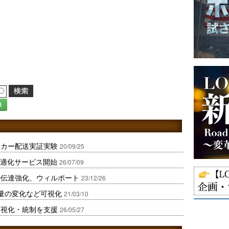
録
ッカー配送実証実験
20/09/25
ト最適化サービス開始
26/07/09
の伝達強化、ウィルポート
23/12/26
量の変化など可視化
21/03/10
可視化・統制を支援
26/05/27