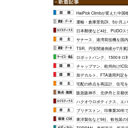
HaiPick Climbが変えた
運輸・倉庫景気DI、5か月ぶ
日本郵便など4社、PUDO
サナース、港湾荷役機を国
TSR、円安関連倒産が7月累
ロボットバンク、1500キ
チャップマン、欧州向けICS
加デカルト、FTA適用判定を
宅配の終点を再設計、住宅
阪急阪神不、北伊丹と京都
ハクオウロボティクス、エ
ブリヂストン、印事業30年
東洋製缶など9社、軟包装の
TOPPAN・東邦薬品、医薬