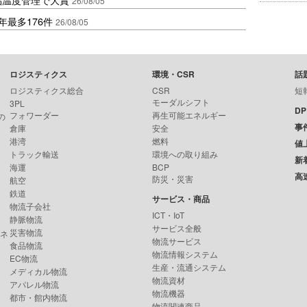
26/08/05
年最多176件
26/08/05
ロジスティクス
環境・CSR
話
ロジスティクス総合
CSR
短
モーダルシフト
3PL
D
フォワーダー
再生可能エネルギー
の
事
倉庫
安全
港湾
燃料
値
トラック輸送
環境への取り組み
新
海運
BCP
高
防災・災害
航空
鉄道
サービス・商品
物流子会社
ICT・IoT
静脈物流
サービス全般
災害物流
ンネ
物流サービス
食品物流
物流情報システム
EC物流
生産・流通システム
メディカル物流
物流資材
アパレル物流
物流機器
都市・館内物流
物流関連商品