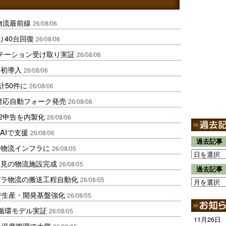
中国物流最前線
26/08/06
り40台回復
26/08/06
ステーション受け取り実証
26/08/06
内初導入
26/08/06
計50件に
26/08/06
ロ対応自動フォーク発売
26/08/06
2申告を内製化
26/08/06
AIで支援
26/08/06
過去記事
を物流インフラに
26/08/05
伏見の物流施設完成
26/08/05
過去記事
バラ物流の搬送工程自動化
26/08/05
で生産・開発基盤強化
26/08/05
循環モデル実証
26/08/05
11月26日
品温度管理で大賞