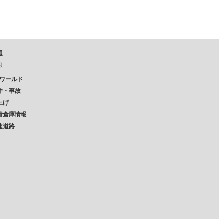
題
報
Pワールド
件・事故
上げ
着倉庫情報
速道路