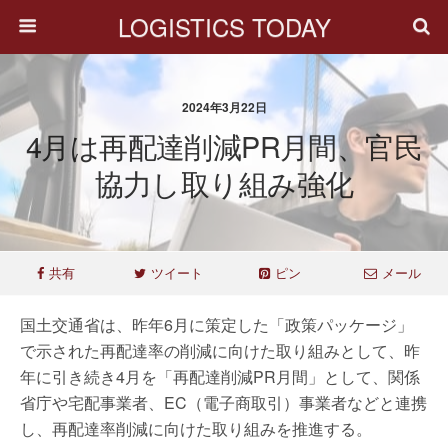
LOGISTICS TODAY
2024年3月22日
4月は再配達削減PR月間、官民
協力し取り組み強化
共有
ツイート
ピン
メール
国土交通省は、昨年6月に策定した「政策パッケージ」
で示された再配達率の削減に向けた取り組みとして、昨
年に引き続き4月を「再配達削減PR月間」として、関係
省庁や宅配事業者、EC（電子商取引）事業者などと連携
し、再配達率削減に向けた取り組みを推進する。