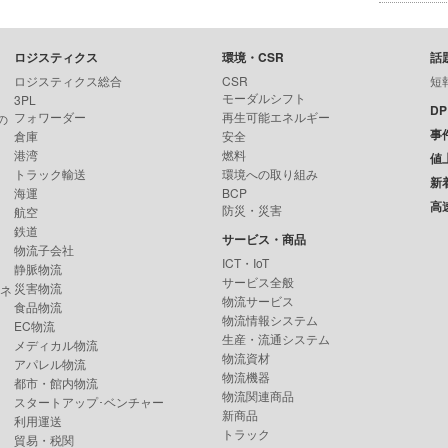
ロジスティクス
環境・CSR
話
ロジスティクス総合
CSR
短
モーダルシフト
3PL
D
フォワーダー
再生可能エネルギー
の
事
倉庫
安全
港湾
燃料
値
トラック輸送
環境への取り組み
新
海運
BCP
高
防災・災害
航空
鉄道
サービス・商品
物流子会社
ICT・IoT
静脈物流
サービス全般
災害物流
ンネ
物流サービス
食品物流
物流情報システム
EC物流
生産・流通システム
メディカル物流
物流資材
アパレル物流
物流機器
都市・館内物流
物流関連商品
スタートアップ･ベンチャー
新商品
利用運送
トラック
貿易・税関