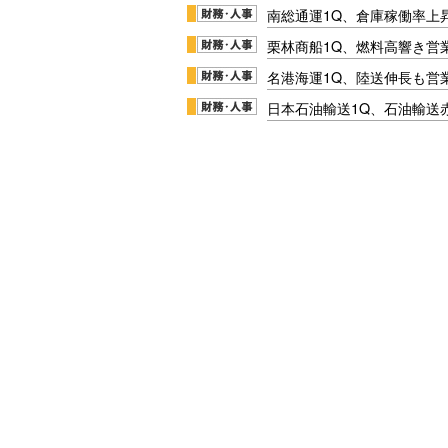
南総通運1Q、倉庫稼働率上
栗林商船1Q、燃料高響き営
名港海運1Q、陸送伸長も営業
日本石油輸送1Q、石油輸送