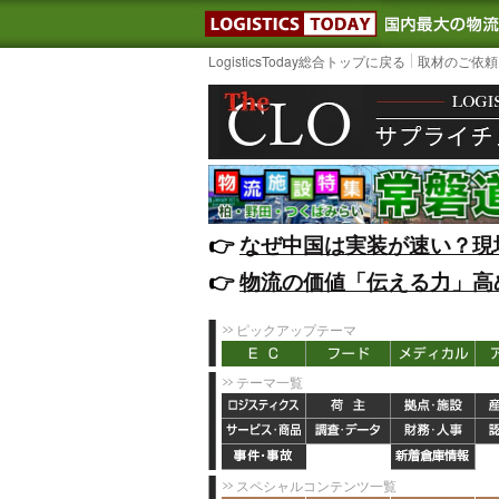
LOGISTIC
LogisticsToday総合トップに戻る
取材のご依頼
👉️
なぜ中国は実装が速い？現
👉️
物流の価値「伝える力」高
ピックアップテーマ
テーマ一覧
スペシャルコンテンツ一覧