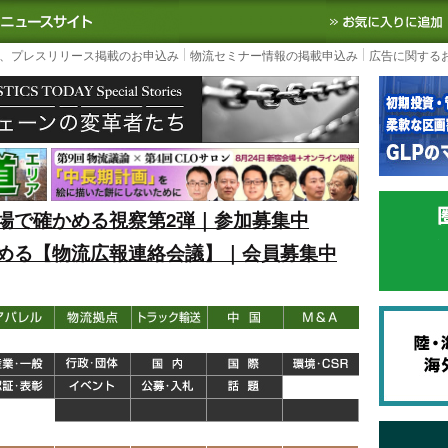
S TODAY｜国内最大の物流ニュースサイト
3PL, SCMなど国内外の最新の物流
、プレスリリース掲載のお申込み
物流セミナー情報の掲載申込み
広告に関する
場で確かめる視察第2弾｜参加募集中
める【物流広報連絡会議】｜会員募集中