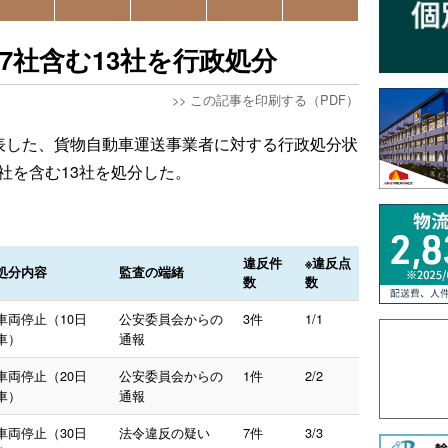
7社含む13社を行政処分
>>
この記事を印刷する（PDF）
発表した、貨物自動車運送事業者に対する行政処分状
社を含む13社を処分した。
違反件
※違反点
処分内容
監査の端緒
数
数
車両停止（10日
公安委員会からの
3件
1/1
車）
通報
車両停止（20日
公安委員会からの
1件
2/2
車）
通報
車両停止（30日
法令違反の疑い
7件
3/3