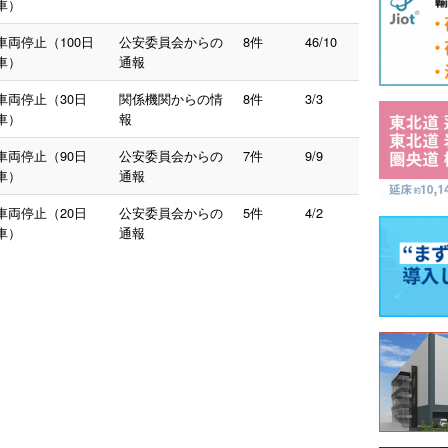
車）
車両停止（100日
公安委員会からの
8件
46/10
車）
通報
車両停止（30日
関係機関からの情
8件
3/3
車）
報
車両停止（90日
公安委員会からの
7件
9/9
車）
通報
車両停止（20日
公安委員会からの
5件
4/2
車）
通報