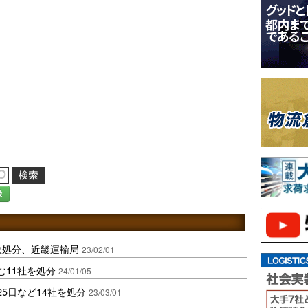
録
政処分、近畿運輸局
23/02/01
む11社を処分
24/01/05
5日など14社を処分
23/03/01