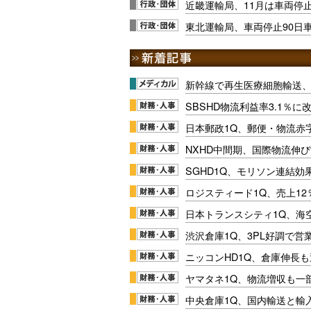
近畿運輸局、11月は車両停止
東北運輸局、車両停止90日
新幹線で再生医療細胞輸送
SBSHD物流利益率3.1％
日本郵政1Q、郵便・物流赤
NXHD中間期、国際物流伸び
SGHD1Q、モリソン連結効
ロジスティード1Q、売上1
日本トランスシティ1Q、海
渋沢倉庫1Q、3PL好調で営
ニッコンHD1Q、倉庫伸長
ヤマタネ1Q、物流増収も一
中央倉庫1Q、国内輸送と輸