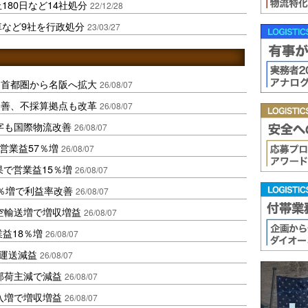
180日など14社処分
22/12/28
車など9社を行政処分
23/03/27
、首都圏から名阪へ拡大
26/08/07
に改善、不採算拠点も改革
26/08/07
字も国際物流改善
26/08/07
営業益57％増
26/08/07
果で営業益15％増
26/08/07
2％増で利益率改善
26/08/07
空輸送増で増収増益
26/08/07
業益18％増
26/08/07
も運送減益
26/08/07
部荷主減で減益
26/08/07
入増で増収増益
26/08/07