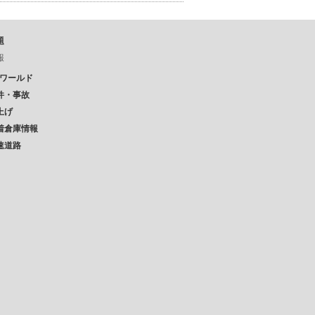
題
報
Pワールド
件・事故
上げ
着倉庫情報
速道路