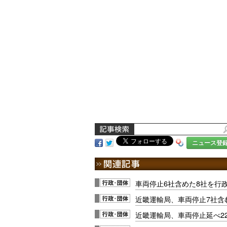
ニュース登
車両停止6社含めた8社を行
近畿運輸局、車両停止7社含
近畿運輸局、車両停止延べ22