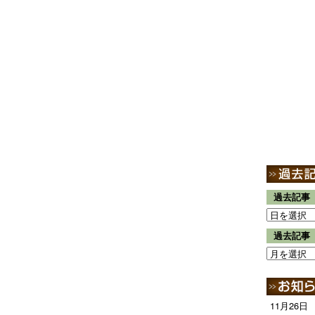
過去記事
過去記事
11月26日