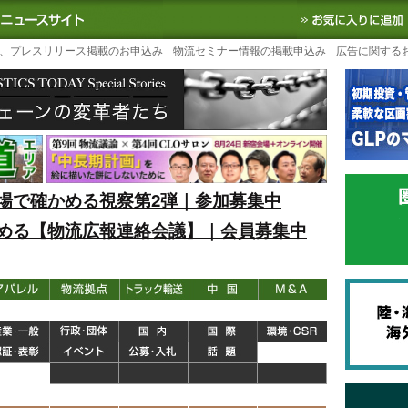
S TODAY｜国内最大の物流ニュースサイト
3PL, SCMなど国内外の最新の物流
、プレスリリース掲載のお申込み
物流セミナー情報の掲載申込み
広告に関する
場で確かめる視察第2弾｜参加募集中
める【物流広報連絡会議】｜会員募集中