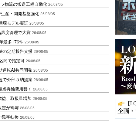
バラ物流の搬送工程自動化
26/08/05
で生産・開発基盤強化
26/08/05
循環モデル実証
26/08/05
品温度管理で大賞
26/08/05
年最多176件
26/08/05
化法の定期報告支援
26/08/05
1区間で指定可
26/08/05
動運転AI共同開発
26/08/05
超で外部収納提案
26/08/05
、拠点再編費用響く
26/08/05
増益、取扱量増加
26/08/05
改定が寄与
26/08/05
で黒字転換
26/08/05