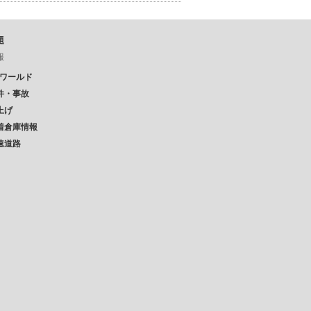
題
報
Pワールド
件・事故
上げ
着倉庫情報
速道路