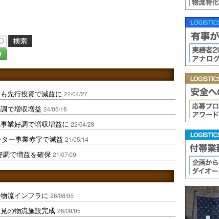
録
増も先行投資で減益に
22/04/27
好調で増収増益
24/05/16
流事業好調で増収増益に
22/04/28
ンター事業赤字で減益
21/05/14
好調で増益を確保
21/07/09
を物流インフラに
26/08/05
伏見の物流施設完成
26/08/05