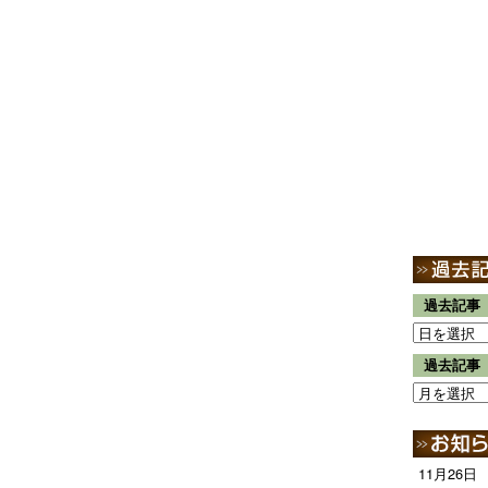
過去記事
過去記事
11月26日