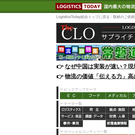
LOGISTIC
LogisticsToday総合トップに戻る
取材のご依頼
👉️
なぜ中国は実装が速い？現
👉️
物流の価値「伝える力」高
ピックアップテーマ
テーマ一覧
スペシャルコンテンツ一覧