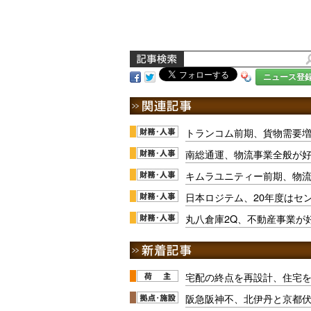
ニュース登
トランコム前期、貨物需要
南総通運、物流事業全般が
キムラユニティー前期、物
日本ロジテム、20年度はセ
丸八倉庫2Q、不動産事業が
宅配の終点を再設計、住宅
阪急阪神不、北伊丹と京都