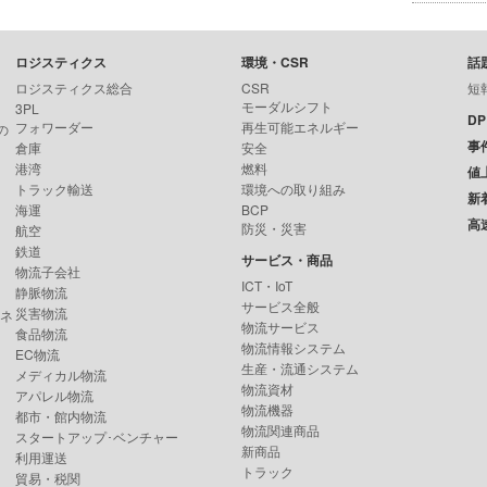
ロジスティクス
環境・CSR
話
ロジスティクス総合
CSR
短
モーダルシフト
3PL
D
フォワーダー
再生可能エネルギー
の
事
倉庫
安全
港湾
燃料
値
トラック輸送
環境への取り組み
新
海運
BCP
高
防災・災害
航空
鉄道
サービス・商品
物流子会社
ICT・IoT
静脈物流
サービス全般
災害物流
ンネ
物流サービス
食品物流
物流情報システム
EC物流
生産・流通システム
メディカル物流
物流資材
アパレル物流
物流機器
都市・館内物流
物流関連商品
スタートアップ･ベンチャー
新商品
利用運送
トラック
貿易・税関