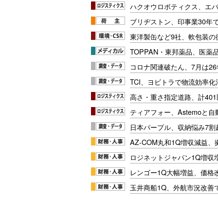
ハクオウロボティクス、エ
ブリヂストン、印事業30年
東洋製缶など9社、軟包装の
TOPPAN・東邦薬品、医薬
コロナ関連破たん、7月は26
TCI、ヨビトラで物流効率
高さ・重さ指定道路、計40
ティアフォー、Astemoと自
日本パープル、収納悩み7割
AZ-COM丸和1Q増収減益
ロジネットジャパン1Q増収
レンゴー1Q大幅増益、価格
玉井商船1Q、外航市況改善