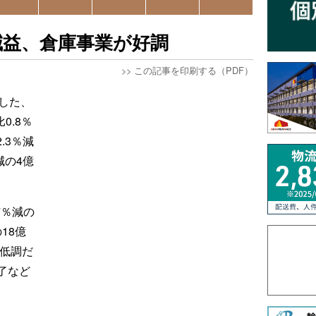
減益、倉庫事業が好調
>>
この記事を印刷する（PDF）
した、
0.8％
.3％減
減の4億
7％減の
18億
が低調だ
了など