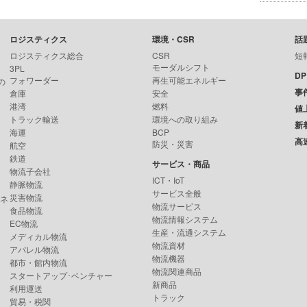
ロジスティクス
環境・CSR
話
ロジスティクス総合
CSR
短
モーダルシフト
3PL
D
フォワーダー
再生可能エネルギー
の
事
倉庫
安全
港湾
燃料
値
トラック輸送
環境への取り組み
新
海運
BCP
高
防災・災害
航空
鉄道
サービス・商品
物流子会社
ICT・IoT
静脈物流
サービス全般
災害物流
ンネ
物流サービス
食品物流
物流情報システム
EC物流
生産・流通システム
メディカル物流
物流資材
アパレル物流
物流機器
都市・館内物流
物流関連商品
スタートアップ･ベンチャー
新商品
利用運送
トラック
貿易・税関