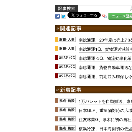
ニュース登
南総通運、20年度は売上7％
南総通運1Q、貨物運送減益
南総通運･3Q、物流効率化
南総通運、貨物自動車運送
南総通運、前期並み確保も
1万パレットを自動搬送、東
日本GLP、重量物対応の広
住友林業G、厚木に初の自社
横浜冷凍、日本海側初の低