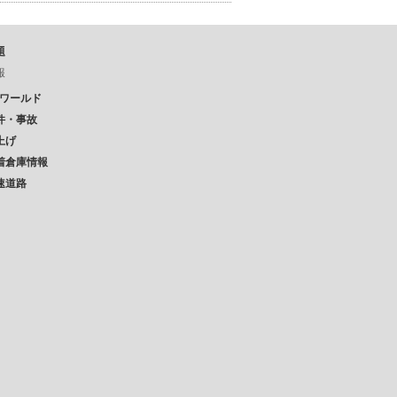
題
報
Pワールド
件・事故
上げ
着倉庫情報
速道路