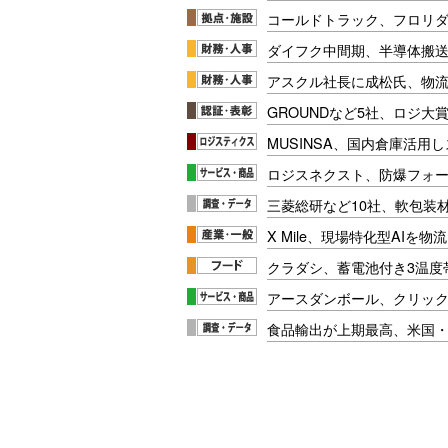
コールドトラック、フロリ
ダイフク中間期、半導体搬
アスクル社長に成松氏、物
GROUNDなど5社、ロジ大
MUSINSA、国内倉庫活用
ロジスネクスト、防爆フォ
三菱総研など10社、軟包装
X Mile、現場特化型AIを
クラダシ、蓄電池付き3温度
アースダンボール、クリッ
食品輸出が上期最高、米国