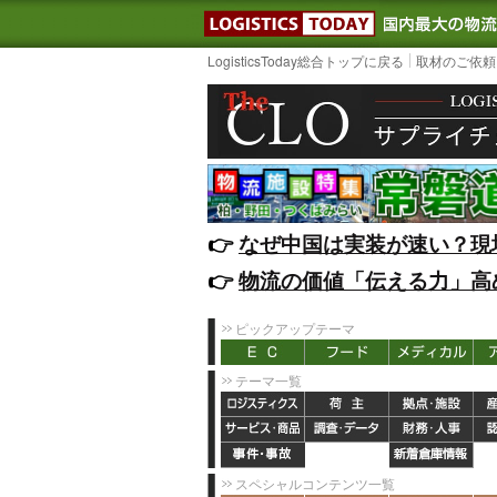
LOGISTIC
LogisticsToday総合トップに戻る
取材のご依頼
👉️
なぜ中国は実装が速い？現
👉️
物流の価値「伝える力」高
ピックアップテーマ
テーマ一覧
スペシャルコンテンツ一覧