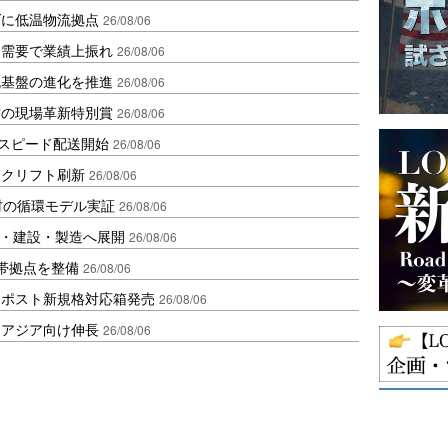
ダに低温物流拠点
26/08/06
送需要で業績上振れ
26/08/06
流基盤の進化を推進
26/08/06
賞の現場革新特別賞
26/08/06
しスピード配送開始
26/08/06
ークリフト刷新
26/08/06
材の循環モデル実証
26/08/06
物流・建設・製造へ展開
26/08/06
帯拠点を整備
26/08/06
クポスト新規格対応箱発売
26/08/06
・アジア向け伸長
26/08/06