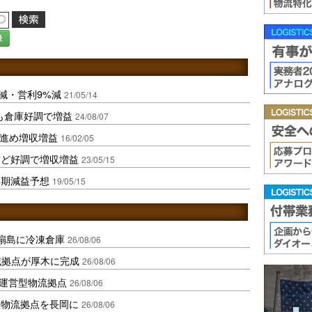
録
減・営利9%減
21/05/14
も倉庫好調で増益
24/08/07
策進め増収増益
16/02/05
など好調で増収増益
23/05/15
今期減益予想
19/05/15
扇島に冷凍倉庫
26/08/06
域拠点が厚木に完成
26/08/06
運営型物流拠点
26/08/06
温物流拠点を長岡に
26/08/06