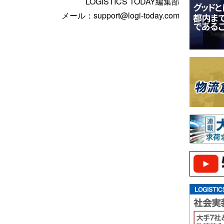
LOGISTICS TODAY編集部
メール：support@logi-today.com