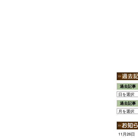
過去記事
過去記事
11月26日