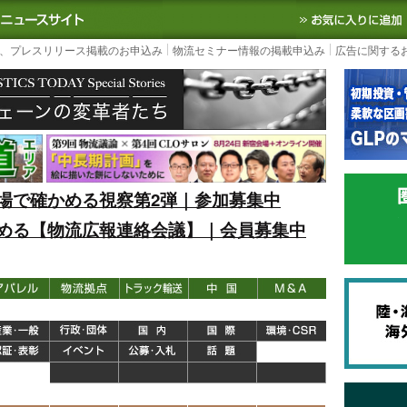
S TODAY｜国内最大の物流ニュースサイト
3PL, SCMなど国内外の最新の物流
、プレスリリース掲載のお申込み
物流セミナー情報の掲載申込み
広告に関する
場で確かめる視察第2弾｜参加募集中
める【物流広報連絡会議】｜会員募集中