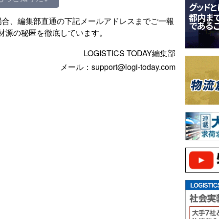
場合、編集部直通の下記メールアドレスまでご一報
材源の秘匿を徹底しています。
LOGISTICS TODAY編集部
メール：support@logi-today.com