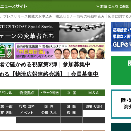
S TODAY｜国内最大の物流ニュースサイト
3PL, SCMなど国内外の最新の物流
、プレスリリース掲載のお申込み
物流セミナー情報の掲載申込み
広告に関する
場で確かめる視察第2弾｜参加募集中
める【物流広報連絡会議】｜会員募集中