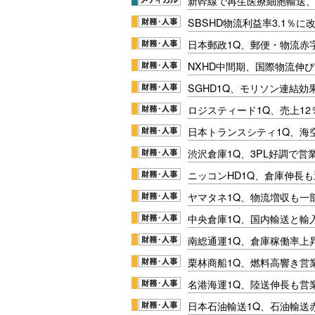
新幹線で再生医療細胞輸送
SBSHD物流利益率3.1％
日本郵政1Q、郵便・物流赤
NXHD中間期、国際物流伸び
SGHD1Q、モリソン連結効
ロジスティード1Q、売上1
日本トランスシティ1Q、海
渋沢倉庫1Q、3PL好調で営
ニッコンHD1Q、倉庫伸長
ヤマタネ1Q、物流増収も一
中央倉庫1Q、国内輸送と輸
南総通運1Q、倉庫稼働率上
栗林商船1Q、燃料高響き営
名港海運1Q、陸送伸長も営業
日本石油輸送1Q、石油輸送