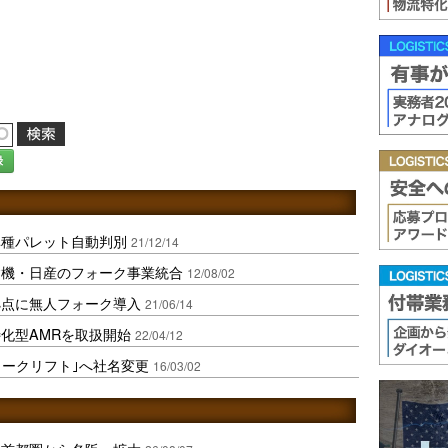
録
異種パレット自動判別
21/12/14
建機・日産のフォーク事業統合
12/08/02
拠点に無人フォーク導入
21/06/14
化型AMRを取扱開始
22/04/12
ォークリフト｣へ社名変更
16/03/02