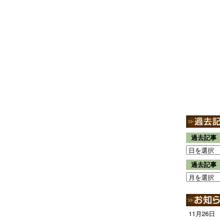
過去記事
過去記事
11月26日