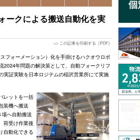
ォークによる搬送自動化を実
>>
この記事を印刷する（PDF）
ンスフォーメーション）化を手掛けるハクオウロボ
流2024年問題の解決策として、自動フォークリフ
ク）の実証実験を日本ロジテムの稲沢営業所にて実施
パレットを一括
包装機へ搬送
き場へ自動搬送
、荷受け作業後
り自動化できる