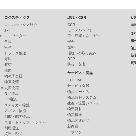
ロジスティクス
環境・CSR
話
ロジスティクス総合
CSR
短
モーダルシフト
3PL
D
フォワーダー
再生可能エネルギー
の
事
倉庫
安全
港湾
燃料
値
トラック輸送
環境への取り組み
新
海運
BCP
高
防災・災害
航空
鉄道
サービス・商品
物流子会社
ICT・IoT
静脈物流
サービス全般
災害物流
ンネ
物流サービス
食品物流
物流情報システム
EC物流
生産・流通システム
メディカル物流
物流資材
アパレル物流
物流機器
都市・館内物流
物流関連商品
スタートアップ･ベンチャー
新商品
利用運送
トラック
貿易・税関