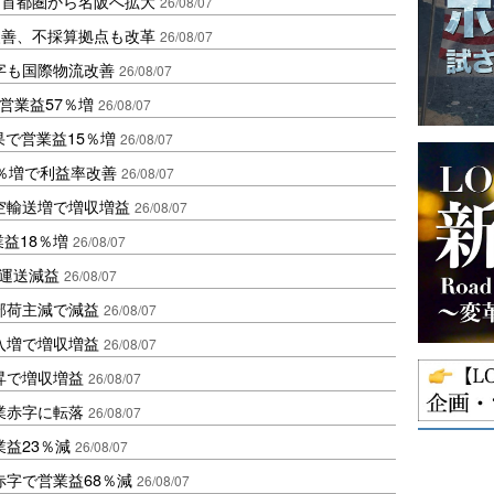
、首都圏から名阪へ拡大
26/08/07
に改善、不採算拠点も改革
26/08/07
字も国際物流改善
26/08/07
営業益57％増
26/08/07
果で営業益15％増
26/08/07
2％増で利益率改善
26/08/07
空輸送増で増収増益
26/08/07
業益18％増
26/08/07
も運送減益
26/08/07
部荷主減で減益
26/08/07
入増で増収増益
26/08/07
昇で増収増益
26/08/07
業赤字に転落
26/08/07
益23％減
26/08/07
赤字で営業益68％減
26/08/07