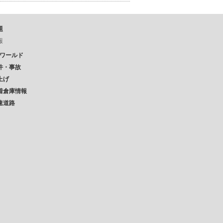
題
報
Pワールド
件・事故
上げ
着倉庫情報
速道路