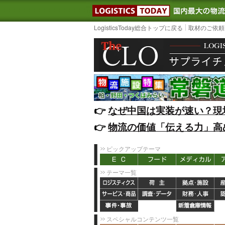
LOGISTIC
LogisticsToday総合トップに戻る
取材のご依頼
👉️
なぜ中国は実装が速い？現
👉️
物流の価値「伝える力」高
ピックアップテーマ
テーマ一覧
スペシャルコンテンツ一覧