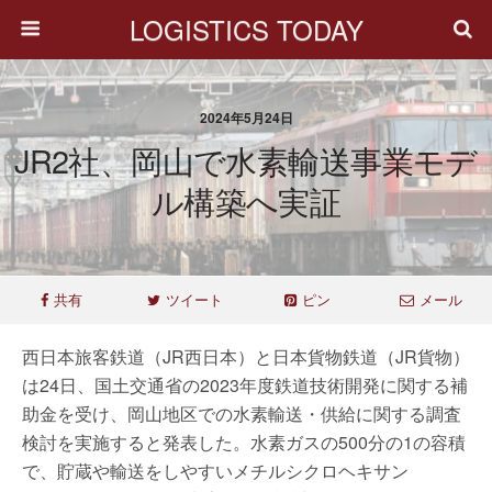
LOGISTICS TODAY
2024年5月24日
JR2社、岡山で水素輸送事業モデ
ル構築へ実証
共有
ツイート
ピン
メール
西日本旅客鉄道（JR西日本）と日本貨物鉄道（JR貨物）
は24日、国土交通省の2023年度鉄道技術開発に関する補
助金を受け、岡山地区での水素輸送・供給に関する調査
検討を実施すると発表した。水素ガスの500分の1の容積
で、貯蔵や輸送をしやすいメチルシクロヘキサン