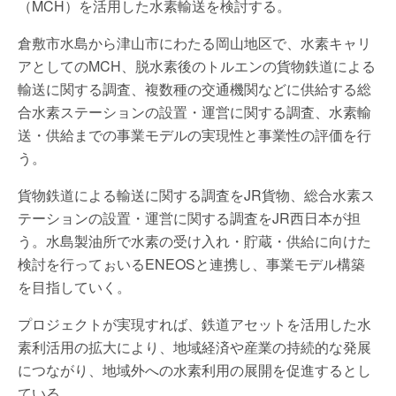
（MCH）を活用した水素輸送を検討する。
倉敷市水島から津山市にわたる岡山地区で、水素キャリ
アとしてのMCH、脱水素後のトルエンの貨物鉄道による
輸送に関する調査、複数種の交通機関などに供給する総
合水素ステーションの設置・運営に関する調査、水素輸
送・供給までの事業モデルの実現性と事業性の評価を行
う。
貨物鉄道による輸送に関する調査をJR貨物、総合水素ス
テーションの設置・運営に関する調査をJR西日本が担
う。水島製油所で水素の受け入れ・貯蔵・供給に向けた
検討を行ってぉいるENEOSと連携し、事業モデル構築
を目指していく。
プロジェクトが実現すれば、鉄道アセットを活用した水
素利活用の拡大により、地域経済や産業の持続的な発展
につながり、地域外への水素利用の展開を促進するとし
ている。