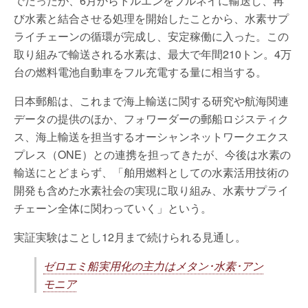
でだったが、6月からトルエンをブルネイに輸送し、再
び水素と結合させる処理を開始したことから、水素サプ
ライチェーンの循環が完成し、安定稼働に入った。この
取り組みで輸送される水素は、最大で年間210トン。4万
台の燃料電池自動車をフル充電する量に相当する。
日本郵船は、これまで海上輸送に関する研究や航海関連
データの提供のほか、フォワーダーの郵船ロジスティク
ス、海上輸送を担当するオーシャンネットワークエクス
プレス（ONE）との連携を担ってきたが、今後は水素の
輸送にとどまらず、「舶用燃料としての水素活用技術の
開発も含めた水素社会の実現に取り組み、水素サプライ
チェーン全体に関わっていく」という。
実証実験はことし12月まで続けられる見通し。
ゼロエミ船実用化の主力はメタン･水素･アン
モニア