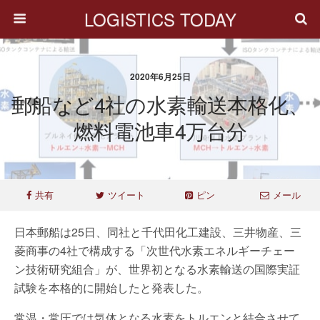
LOGISTICS TODAY
2020年6月25日
郵船など4社の水素輸送本格化、
燃料電池車4万台分
共有
ツイート
ピン
メール
日本郵船は25日、同社と千代田化工建設、三井物産、三
菱商事の4社で構成する「次世代水素エネルギーチェー
ン技術研究組合」が、世界初となる水素輸送の国際実証
試験を本格的に開始したと発表した。
常温・常圧では気体となる水素をトルエンと結合させて