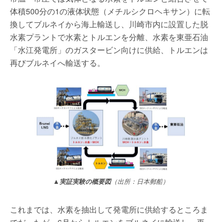
体積500分の1の液体状態（メチルシクロヘキサン）に転
換してブルネイから海上輸送し、川崎市内に設置した脱
水素プラントで水素とトルエンを分離、水素を東亜石油
「水江発電所」のガスタービン向けに供給、トルエンは
再びブルネイへ輸送する。
▲実証実験の概要図
（出所：日本郵船）
これまでは、水素を抽出して発電所に供給するところま