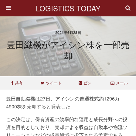
LOGISTICS TODAY
2024年6月28日
豊田織機がアイシン株を一部売
却
共有
ツイート
ピン
メール
豊田自動織機は27日、アイシンの普通株式約1296万
4900株を売却すると発表した。
この決定は、保有資産の効率的な運用と成長分野への投
資を目的としており、売却による収益は自動車や物流ソ
リューションなどの成長領域に投下される予定である。