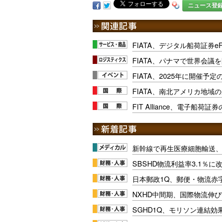
ニュース登
FIATA、デジタル船荷証券e
FIATA、パナマで世界会議
FIATA、2025年に開催予
FIATA、南北アメリカ地域
FIT Alliance、電子船荷
新幹線で再生医療細胞輸送
SBSHD物流利益率3.1％
日本郵政1Q、郵便・物流赤
NXHD中間期、国際物流伸び
SGHD1Q、モリソン連結効