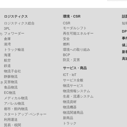
ロジスティクス
環境・CSR
話
ロジスティクス総合
CSR
短
モーダルシフト
3PL
D
フォワーダー
再生可能エネルギー
の
事
倉庫
安全
港湾
燃料
値
トラック輸送
環境への取り組み
新
海運
BCP
高
防災・災害
航空
鉄道
サービス・商品
物流子会社
ICT・IoT
静脈物流
サービス全般
災害物流
ンネ
物流サービス
食品物流
物流情報システム
EC物流
生産・流通システム
メディカル物流
物流資材
アパレル物流
物流機器
都市・館内物流
物流関連商品
スタートアップ･ベンチャー
新商品
利用運送
トラック
貿易・税関