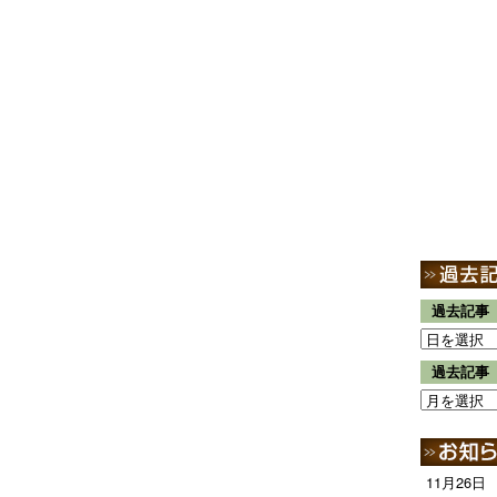
過去記事
過去記事
11月26日