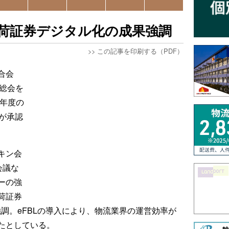
、船荷証券デジタル化の成果強調
>>
この記事を印刷する（PDF）
合会
期総会を
3年度の
が承認
キン会
会議な
ーの強
荷証券
強調。eFBLの導入により、物流業界の運営効率が
たとしている。