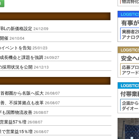
録
FBLの新価格設定
24/12/09
を開催
24/10/04
定のイベントを告知
25/01/23
の成長機会と課題を強調
24/09/27
証券の採用状況を公開
24/12/13
、首都圏から名阪へ拡大
26/08/07
に改善、不採算拠点も改革
26/08/07
字も国際物流改善
26/08/07
営業益57％増
26/08/07
果で営業益15％増
26/08/07