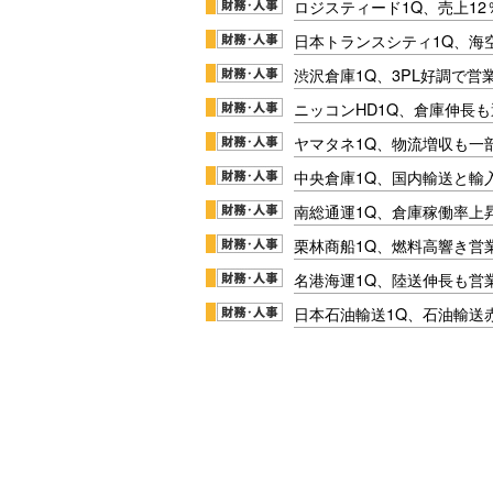
ロジスティード1Q、売上1
日本トランスシティ1Q、海
渋沢倉庫1Q、3PL好調で営
ニッコンHD1Q、倉庫伸長
ヤマタネ1Q、物流増収も一
中央倉庫1Q、国内輸送と輸
南総通運1Q、倉庫稼働率上
栗林商船1Q、燃料高響き営
名港海運1Q、陸送伸長も営業
日本石油輸送1Q、石油輸送