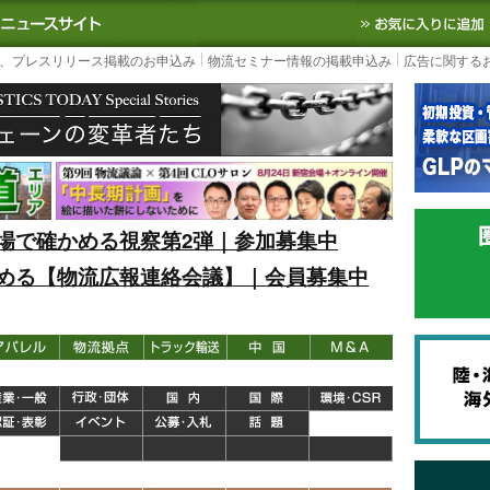
S TODAY｜国内最大の物流ニュースサイト
3PL, SCMなど国内外の最新の物流
、プレスリリース掲載のお申込み
物流セミナー情報の掲載申込み
広告に関する
場で確かめる視察第2弾｜参加募集中
める【物流広報連絡会議】｜会員募集中