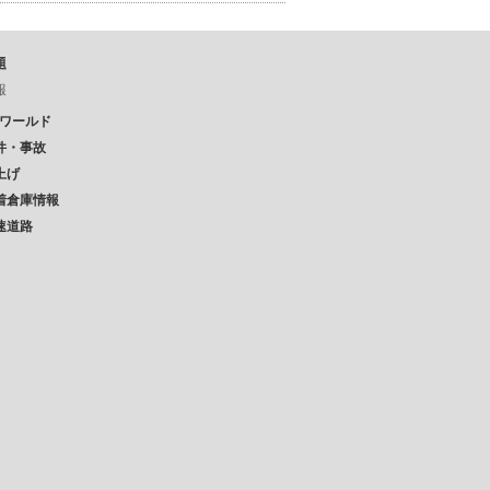
題
報
Pワールド
件・事故
上げ
着倉庫情報
速道路