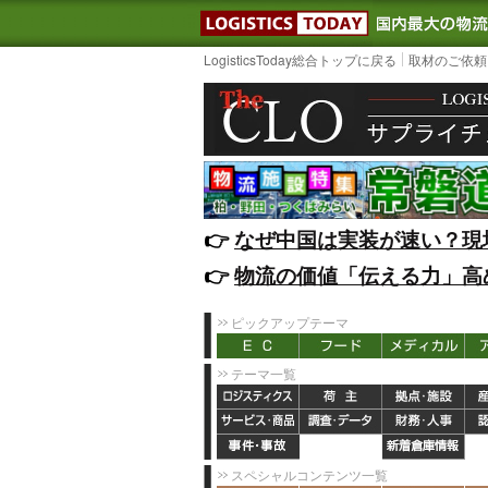
LOGISTIC
LogisticsToday総合トップに戻る
取材のご依頼
👉️
なぜ中国は実装が速い？現
👉️
物流の価値「伝える力」高
ピックアップテーマ
テーマ一覧
スペシャルコンテンツ一覧