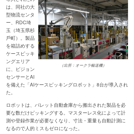
は、同社の大
型物流センタ
ー、RDC埼
玉（埼玉県杉
⼾町）。製品
を箱詰めする
ケースピッキ
ングエリア
（出所：オークラ輸送機）
に、ビジョン
センサーとAI
を備えた「AIケースピッキングロボット」8台が導入され
た。
ロボットは、パレット自動倉庫から搬出された製品を必
要な数だけピッキングする。マスターレス化によって計
測や登録作業が必要なくなり、寸法・重量も自動計測に
なるので⼈的ミスもゼロになった。