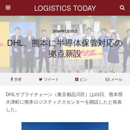
LOGISTICS TODAY
2024年7月23日
DHL、熊本に半導体保管対応の
拠点新設
共有
ツイート
ピン
メール
DHLサプライチェーン（東京都品川区）は23日、熊本県
大津町に熊本ロジスティクスセンターを開設したと発表
した。