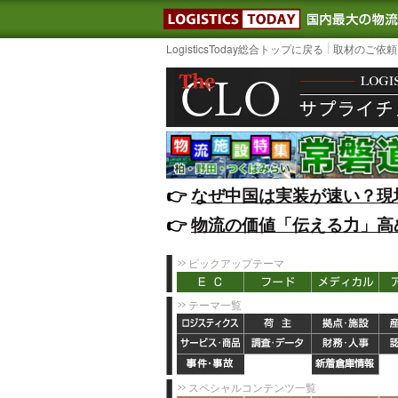
LOGISTIC
LogisticsToday総合トップに戻る
取材のご依頼
👉️
なぜ中国は実装が速い？現
👉️
物流の価値「伝える力」高
ピックアップテーマ
テーマ一覧
スペシャルコンテンツ一覧