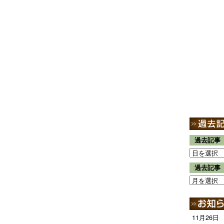
過去記事
過去記事
11月26日