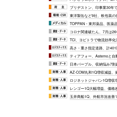
ブリヂストン、印事業30年
東洋製缶など9社、軟包装の
TOPPAN・東邦薬品、医薬
コロナ関連破たん、7月は26
TCI、ヨビトラで物流効率
高さ・重さ指定道路、計40
ティアフォー、Astemoと自
日本パープル、収納悩み7割
AZ-COM丸和1Q増収減益
ロジネットジャパン1Q増収
レンゴー1Q大幅増益、価格
玉井商船1Q、外航市況改善