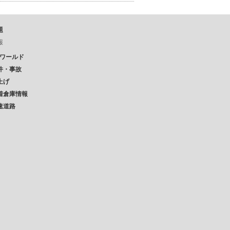
題
報
Pワールド
件・事故
上げ
着倉庫情報
速道路