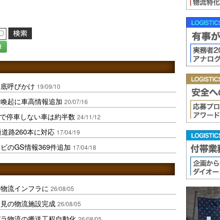
録
徹底呼びかけ
19/09/10
意喚起に車高情報追加
20/07/16
道で停車しない車は約半数
24/11/12
道路260本に対応
17/04/19
ビのGS情報369件追加
17/04/18
を物流インフラに
26/08/05
伏見の物流施設完成
26/08/05
バラ物流の搬送工程自動化
26/08/05