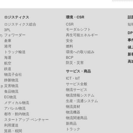
ロジスティクス
環境・CSR
話
ロジスティクス総合
CSR
短
モーダルシフト
3PL
D
フォワーダー
再生可能エネルギー
の
事
倉庫
安全
港湾
燃料
値
トラック輸送
環境への取り組み
新
海運
BCP
高
防災・災害
航空
鉄道
サービス・商品
物流子会社
ICT・IoT
静脈物流
サービス全般
災害物流
ンネ
物流サービス
食品物流
物流情報システム
EC物流
生産・流通システム
メディカル物流
物流資材
アパレル物流
物流機器
都市・館内物流
物流関連商品
スタートアップ･ベンチャー
新商品
利用運送
トラック
貿易・税関