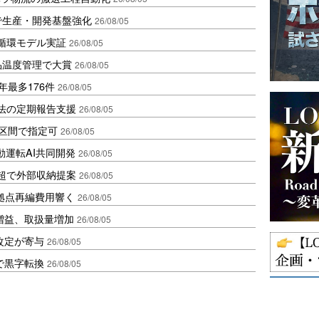
で生産・開発基盤強化
26/08/05
循環モデル実証
26/08/05
品温度管理で大賞
26/08/05
年最多176件
26/08/05
化法の定期報告支援
26/08/05
1区間で指定可
26/08/05
動運転AI共同開発
26/08/05
超で外部収納提案
26/08/05
、拠点再編費用響く
26/08/05
増益、取扱量増加
26/08/05
改定が寄与
26/08/05
で黒字転換
26/08/05