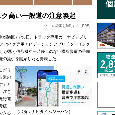
スク高い一般道の注意喚起
>>
この記事を印刷する（PDF）
京都港区）は6日、トラック専用カーナビアプリ
IME」とバイク専用ナビゲーションアプリ「ツーリング
で、見通しが悪く信号機や一時停止のない横断歩道の手前
能の提供を開始したと発表した。
曲がり
歩道の
す」と
。注意
走行速
考慮
（出所：ナビタイムジャパン）
できる