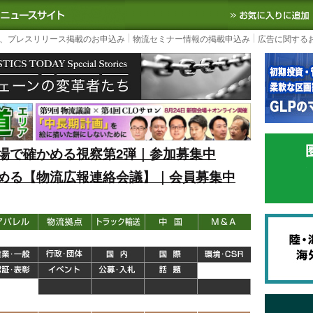
S TODAY｜国内最大の物流ニュースサイト
3PL, SCMなど国内外の最新の物流
、プレスリリース掲載のお申込み
物流セミナー情報の掲載申込み
広告に関する
場で確かめる視察第2弾｜参加募集中
める【物流広報連絡会議】｜会員募集中