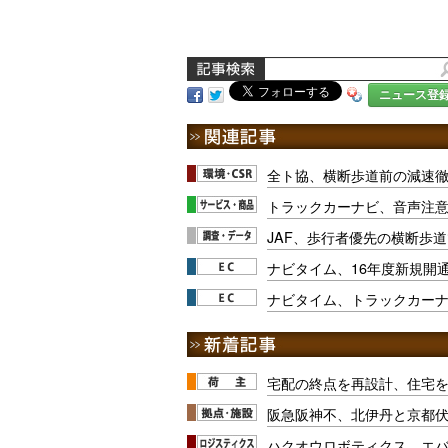
ニュース登
全ト協、横断歩道前の減速
トラックカーナビ、音声注
JAF、歩行者優先の横断歩
ナビタイム、16年度新規開通
ナビタイム、トラックカーナ
宅配の終点を再設計、住宅
阪急阪神不、北伊丹と京都
ハクオウロボティクス、エ