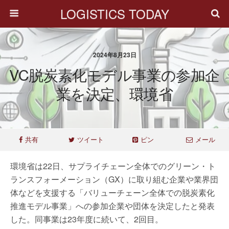
LOGISTICS TODAY
2024年8月23日
VC脱炭素化モデル事業の参加企
業を決定、環境省
共有
ツイート
ピン
メール
環境省は22日、サプライチェーン全体でのグリーン・ト
ランスフォーメーション（GX）に取り組む企業や業界団
体などを支援する「バリューチェーン全体での脱炭素化
推進モデル事業」への参加企業や団体を決定したと発表
した。同事業は23年度に続いて、2回目。